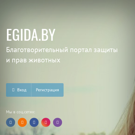
EGIDA.BY
Благотворительный портал защиты
и прав животных
Вход
Регистрация
Мы в соц.сетях: