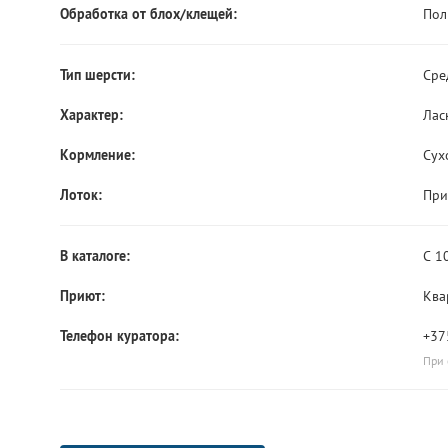
Обработка от блох/клещей:
Пол
Тип шерсти:
Сре
Характер:
Лас
Кормление:
Сух
Лоток:
При
В каталоге:
С 1
Приют:
Ква
Телефон куратора:
+37
При 