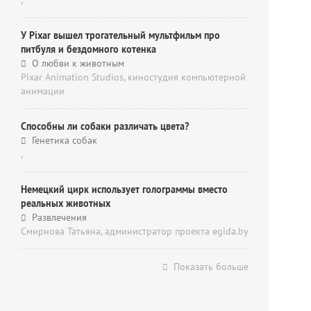
,
У Pixar вышел трогательный мультфильм про
питбуля и бездомного котенка
О любви к животным
Pixar Animation Studios, киностудия компьютерной
анимации
Способны ли собаки различать цвета?
Генетика собак
,
Немецкий цирк использует голограммы вместо
реальных животных
Развлечения
Смирнова Татьяна, администратор проекта egida.by
Показать больше