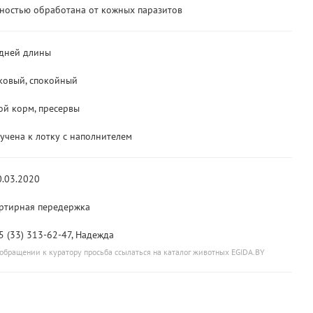
ностью обработана от кожных паразитов
дней длины
ковый, спокойный
ой корм, пресервы
учена к лотку с наполнителем
0.03.2020
ртирная передержка
5 (33) 313-62-47, Надежда
обращении к куратору просьба ссылаться на каталог животных EGIDA.BY