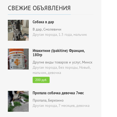
СВЕЖИЕ ОБЪЯВЛЕНИЯ
Собака в дар
В дар
, Смолевичи
Другая порода, 1.3 года,
мальчик
Ипакитине (Ipakitine) Франция,
180гр
Другие виды товаров и услуг
, Минск
Другая порода, Без породы, Новый,
мальчик, девочка
руб.
200
Пропала собачка девочка 7мес
Пропала
, Березино
Другая порода, 7 месяцев,
девочка