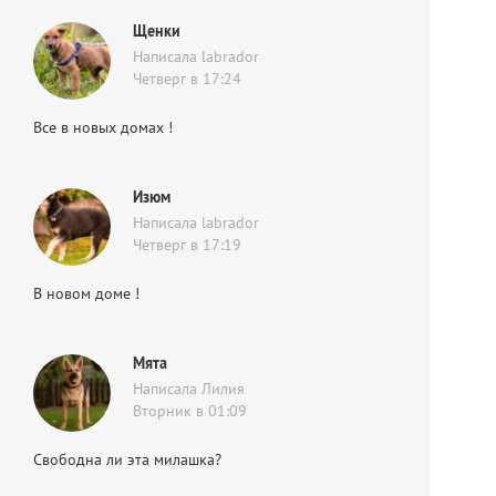
Щенки
Написала labrador
Четверг в 17:24
Все в новых домах !
Изюм
Написала labrador
Четверг в 17:19
В новом доме !
Мята
Написала Лилия
Вторник в 01:09
Свободна ли эта милашка?