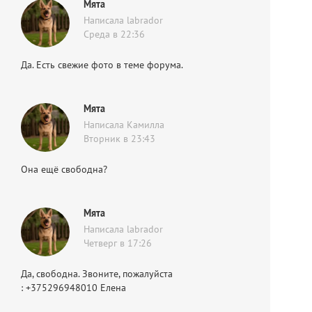
Мята
Написала labrador
Среда в 22:36
Да. Есть свежие фото в теме форума.
Мята
Написала Камилла
Вторник в 23:43
Она ещё свободна?
Мята
Написала labrador
Четверг в 17:26
Да, свободна. Звоните, пожалуйста
: +375296948010 Елена