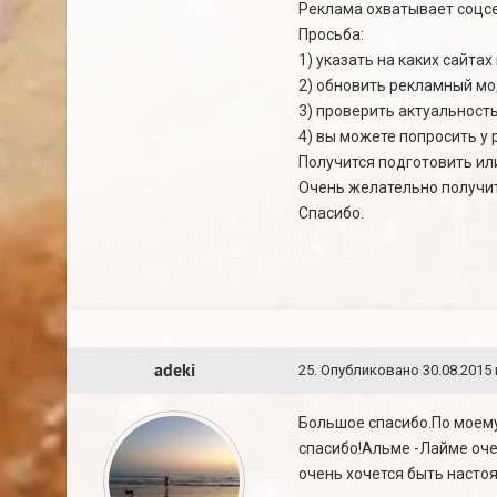
Реклама охватывает соцсет
Просьба:
1) указать на каких сайта
2) обновить рекламный мо
3) проверить актуальност
4) вы можете попросить 
Получится подготовить ил
Очень желательно получит
Спасибо.
adeki
25
.
Опубликовано
30.08.2015 
Большое спасибо.По моему
спасибо!Альме -Лайме очен
очень хочется быть насто