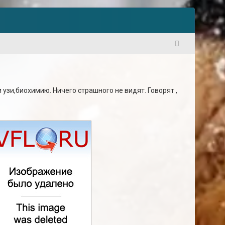
1
и узи,биохимию. Ничего страшного не видят. Говорят ,