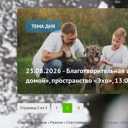
ТЕМА ДНЯ
23.08.2026 - Благотворительная
домой», пространство «Эхо», 13:
Страница
2
из
3
1
2
3
Список форумов
»
Разное
»
Счастливые истории
»
Альма - Нем