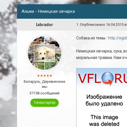
Альма - Немецкая овчарка
labrador
1
.
Опубликовано
16.04.2015 в
Собака из темы :
http://eg
Немецкая овчарка, сука, в
моральная травма. Нам о
Беларусь, Деревенские
мы
37158 сообщений
Топикстартер