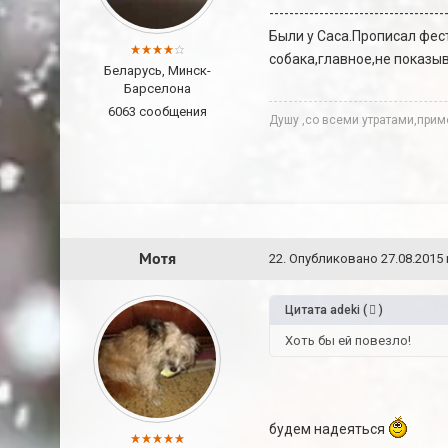
-----------------------------------
Были у Саса.Прописал фес
собака,главное,не показыв
Беларусь, Минск-
Барселона
6063 сообщения
Душу ,со всеми утратами,при
Мотя
22
.
Опубликовано
27.08.2015 
Цитата
adeki
(
)
Хоть бы ей повезло!
будем надеяться