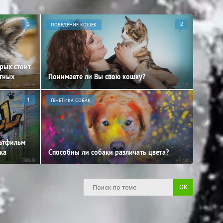
2
ПОВЕДЕНИЕ КОШЕК
2
орых стоит
отных
Понимаете ли Вы свою кошку?
1
ГЕНЕТИКА СОБАК
льтфильм
ка
Способны ли собаки различать цвета?