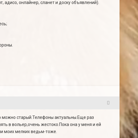
рт, адисо, онлайнер, сланет и доску объявлений).
есь;
ороны.
.
25
то можно старый.Телефоны актуальны.Еще раз
ять в вольер,очень жестоко.Пока она у меня и ей
ии моих мелких ведьм-тоже.