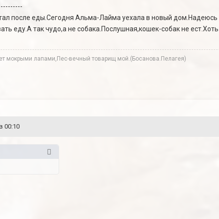
----------
тал после еды.Сегодня Альма-Лайма уехала в новый дом.Надеюсь
ать еду.А так чудо,а не собака.Послушная,кошек-собак не ест.Хоть
мет мокрыми лапами,Пес-вечный товарищ мой.(Босанова.Пелагея)
в 00:10