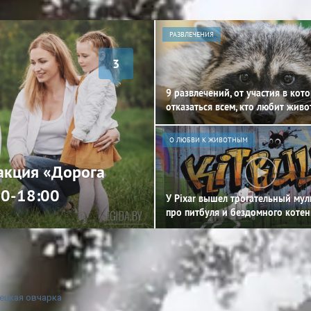
РАЗВЛЕЧЕНИЯ
3
9 развлечений, от участия в кот
отказаться всем, кто любит жив
О ЛЮБВИ К ЖИВОТНЫМ
 акция «Дорога
00-18:00
У Pixar вышел трогательный му
про питбуля и бездомного котен
ецкая овчарка