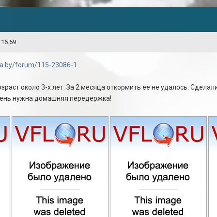
 16:59
ida.by/forum/115-23086-1
озраст около 3-х лет. За 2 месяца откормить ее не удалось. Сделал
чень нужна домашняя передержка!