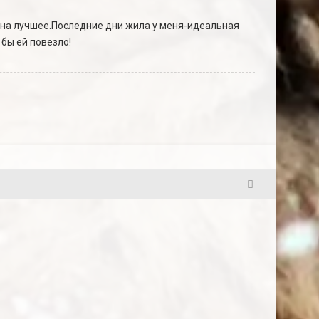
 на лучшее.Последние дни жила у меня-идеальная
 бы ей повезло!
22