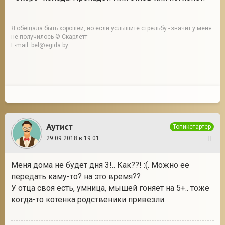
Я обещала быть хорошей, но если услышите стрельбу - значит у меня
не получилось © Скарлетт
E-mail: bel@egida.by
Аутист
Топикстартер
29.09.2018 в 19:01
17
Меня дома не будет дня 3!.. Как??! :(. Можно ее
передать каму-то? на это время??
У отца своя есть, умница, мышей гоняет на 5+.. тоже
когда-то котенка родственики привезли.