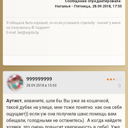
Сообщение отредактировала:
Наталья
-
Пятница, 28.09.2018, 17:55
Я обещала быть хорошей, но если услышите стрельбу - значит у меня
не получилось © Скарлетт
E-mail: bel@egida.by
999999999
28.09.2018 в 15:03
7
Аутист
, извините, шли бы Вы уже за кошечкой,
такой дубак на улице, мне тоже понятно. как она себя
ощущает)) если уж она получила шанс.помощь вам
обещали, голодными не останетесь) . А когда найдете
хозяев, это очень повысит уверенность в себе) Уже