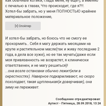
как обычные котики, гладь меня, ну еще!), а именно
с печалью в глазах, Что происходит, где я?!!.
Хотел-бы забрать, но у меня ПОЛНОСТЬЮ крайнее
материальное положение,
2
И хотел-бы забрать, но боюсь что не смогу ее
прокормить... Себя я магу держать месяцами на
крупе и растительном масле(так и живу последние 2
года, а дела все хуже), но ее так мучать(даже если
моя привязанность не возрастет, я клинически
ответственен, и не магу решиться)!
...она возле остановки обычно лежит(или в
окрестностях). Наверное подкармливают, но скоро
похолодает, такая щупленькая(и доверчивая), она
зиму не переживет.
Сообщение отредактировал:
Аутист
-
Пятница, 28.09.2018, 13:24