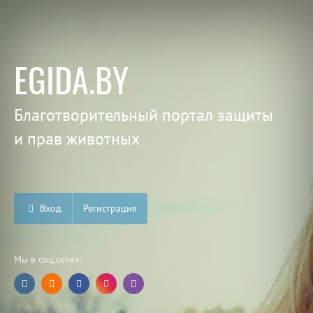
EGIDA.BY
Благотворительный портал защиты
и прав животных
Вход
Регистрация
Мы в соц.сетях: