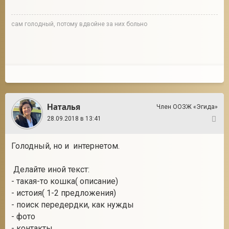
сам голодный, потому вдвойне за них больно
Наталья
Член ООЗЖ «Эгида»
28.09.2018 в 13:41
2
Голодный, но и интернетом.
Делайте иной текст:
- такая-то кошка( описание)
- истоия( 1-2 предложения)
- поиск передердки, как нужды
- фото
- контакты