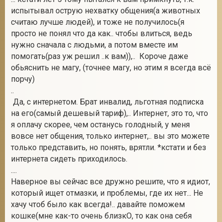
испытывал острую нехватку общения(а животных
считаю лучше людей), и тоже не получилось(я
просто не понял что да как.. чтобы влиться, ведь
нужно сначала с людьми, а потом вместе им
помогать(раз уж решил ..к вам)),.. Короче даже
обьяснить не магу, (точнее магу, но этим я всегда всё
порчу)
..
Да, с интернетом. Брат инвалид, льготная подписка
на его(самый дешевый тариф),.. Интернет, это то, что
я оплачу скорее, чем останусь голодный, у меня
вовсе нет общения, только интернет,.. вы это можете
только представить, но понять, врятли. *кстати и без
интернета сидеть приходилось.
....
Наверное вы сейчас все дружно решите, что я идиот,
который ищет отмазки, и проблемы, где их нет... Не
хачу чтоб было как всегда!.. давайте поможем
кошке(мне как-то очень близкО, то как она себя