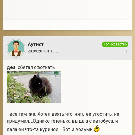
Аутист
Топикстартер
28.09.2018 в 16:50
10
деа
, сбегал сфоткать
...все там-же. Хотел взять что-нить ее угостить, не
придумал. ..Однако тётенька вышла с автобуса, и
дала ей что-та куриное... Вот и возьми
.