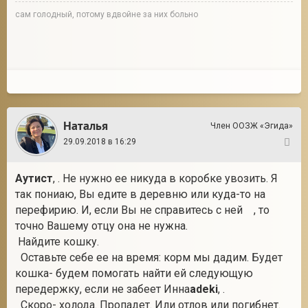
сам голодный, потому вдвойне за них больно
Наталья
Член ООЗЖ «Эгида»
29.09.2018 в 16:29
16
Аутист
, . Не нужно ее никуда в коробке увозить. Я
так пониаю, Вы едите в деревню или куда-то на
перефирию. И, если Вы не справитесь с ней , то
точно Вашему отцу она не нужна.
Найдите кошку.
Оставьте себе ее на время: корм мы дадим. Будет
кошка- будем помогать найти ей следующую
передержку, если не забеет Инна
adeki
, .
Скоро- холода. Пропадет. Или отлов или погибнет.