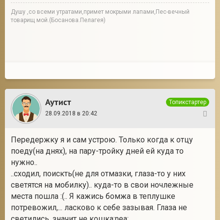
Душу ,со всеми утратами,примет мокрыми лапами,Пес-вечный
товарищ мой.(Босанова.Пелагея)
Аутист
Топикстартер
28.09.2018 в 20:42
15
Передержку я и сам устрою. Только когда к отцу
поеду(на днях), на пару-тройку дней ей куда то
нужно..
..сходил, поискть(не для отмазки, глаза-то у них
светятся на мобилку).. куда-то в свои ночлежные
места пошла :(.. Я кажись бомжа в теплушке
потревожил,... ласково к себе зазывая. Глаза не
светились, значит не кошка:nea: