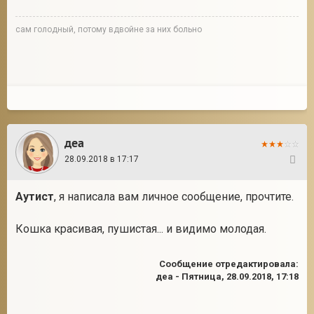
сам голодный, потому вдвойне за них больно
деа
28.09.2018 в 17:17
11
Аутист
, я написала вам личное сообщение, прочтите.
Кошка красивая, пушистая... и видимо молодая.
Сообщение отредактировала:
деа
-
Пятница, 28.09.2018, 17:18