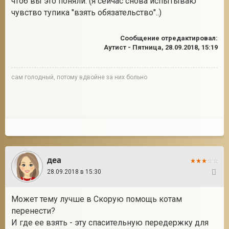
чтоб вы это поняли. (я сейчас снова испытываю
чувство тупика "взять обязательство"..)
Сообщение отредактировал:
Аутист
-
Пятница, 28.09.2018, 15:19
сам голодный, потому вдвойне за них больно
деа
28.09.2018 в 15:30
9
Может тему лучше в Скорую помощь котам
перенести?
И где ее взять - эту спасительную передержку для