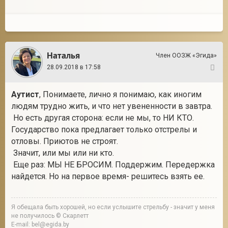
Наталья
Член ООЗЖ «Эгида»
28.09.2018 в 17:58
12
Аутист
, Понимаете, лично я понимаю, как иногим
людям трудно жить, и что нет увененности в завтра.
Но есть другая сторона: если не мы, то НИ КТО.
Государство пока предлагает только отстрелы и
отловы. Приютов не строят.
Значит, или мы или ни кто.
Еще раз: МЫ НЕ БРОСИМ. Поддержим. Передержка
найдется. Но на первое время- решитесь взять ее.
Я обещала быть хорошей, но если услышите стрельбу - значит у меня
не получилось © Скарлетт
E-mail: bel@egida.by