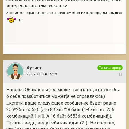
интересно, что там за кошка
А вот удовлетворить недостаток в приятном общении здесь вряд ли получится
:lol:
Аутист
Топикстартер
28.09.2018 в 15:13
8
Наталья Обязательства может взять тот, кто хотя бы
о себе позаботиться может(я не справляюсь).
...кстати, ваше следующее сообщение будет равно
256*256=65536 (это 8 байт * 8 байт (1-байт это 256
комбинаций 1 и 0. А 16 байт 65536 комбинаций)).
Правда-ведь, веду себя как идиот? :).. Не стер это,