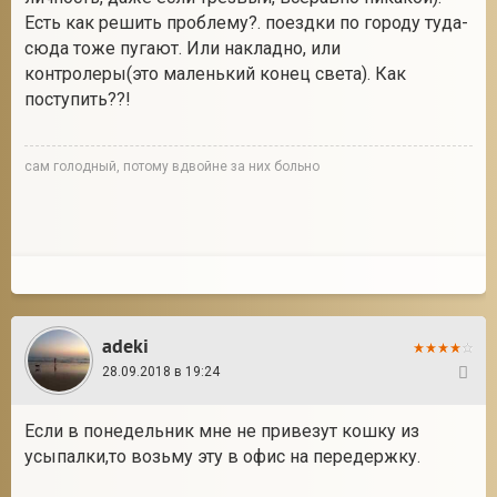
Есть как решить проблему?. поездки по городу туда-
сюда тоже пугают. Или накладно, или
контролеры(это маленький конец света). Как
поступить??!
сам голодный, потому вдвойне за них больно
adeki
28.09.2018 в 19:24
14
Если в понедельник мне не привезут кошку из
усыпалки,то возьму эту в офис на передержку.