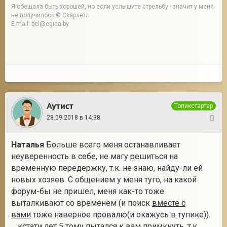
Я обещала быть хорошей, но если услышите стрельбу - значит у меня
не получилось © Скарлетт
E-mail: bel@egida.by
Аутист
Топикстартер
28.09.2018 в 14:38
5
Наталья
Больше всего меня останавливает
неуверенность в себе, не магу решиться на
временную передержку, т.к. не знаю, найду-ли ей
новых хозяев. С общением у меня туго, на какой
форум-бы не пришел, меня как-то тоже
выталкивают со временем (и поиск
вместе с
вами
тоже наверное провалю(и окажусь в тупике)).
... кстати лет 5 тому пытался к вам примкнуть, т.к.