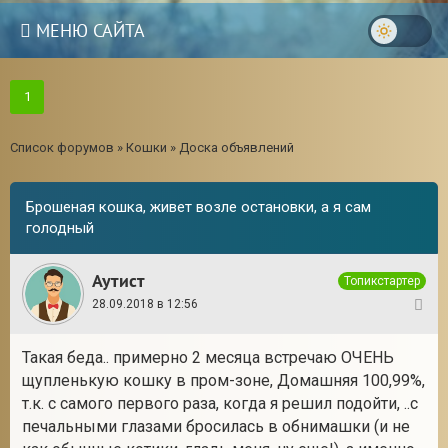
МЕНЮ САЙТА
1
Список форумов
»
Кошки
»
Доска объявлений
Брошеная кошка, живет возле остановки, а я сам
голодный
Аутист
Топикстартер
28.09.2018 в 12:56
1
Такая беда.. примерно 2 месяца встречаю ОЧЕНЬ
3
щупленькую кошку в пром-зоне, Домашняя 100,99%,
т.к. с самого первого раза, когда я решил подойти, ..с
печальными глазами бросилась в обнимашки (и не