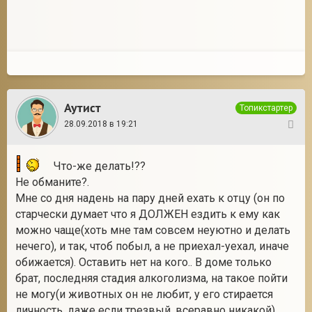
Аутист
Топикстартер
28.09.2018 в 19:21
13
Что-же делать!??
Не обманите?.
Мне со дня надень на пару дней ехать к отцу (он по
старчески думает что я ДОЛЖЕН ездить к ему как
можно чаще(хоть мне там совсем неуютно и делать
нечего), и так, чтоб побыл, а не приехал-уехал, иначе
обижается). Оставить нет на кого.. В доме только
брат, последняя стадия алкоголизма, на такое пойти
не могу(и животных он не любит, у его стирается
личность, даже если трезвый, всеравно никакой).