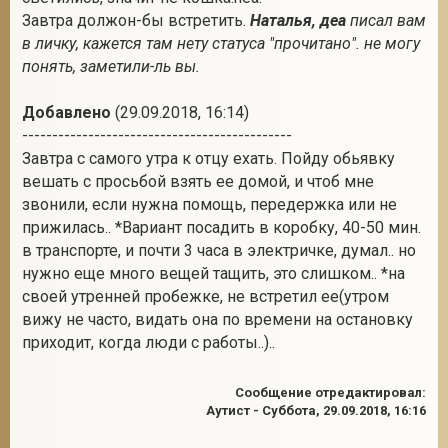
Завтра должон-бы встретить.
Наталья, деа
писал вам
в личку, кажется там нету статуса "прочитано". не могу
понять, заметили-ль вы.
Добавлено
(29.09.2018, 16:14)
---------------------------------------------
Завтра с самого утра к отцу ехать. Пойду обьявку
вешать с просьбой взять ее домой, и чтоб мне
звонили, если нужна помощь, передержка или не
прижилась.. *Вариант посадить в коробку, 40-50 мин.
в транспорте, и почти 3 часа в электричке, думал.. но
нужно еще много вещей тащить, это слишком.. *на
своей утренней пробежке, не встретил ее(утром
вижу не часто, видать она по времени на остановку
приходит, когда люди с работы..)..
Сообщение отредактировал:
Аутист
-
Суббота, 29.09.2018, 16:16