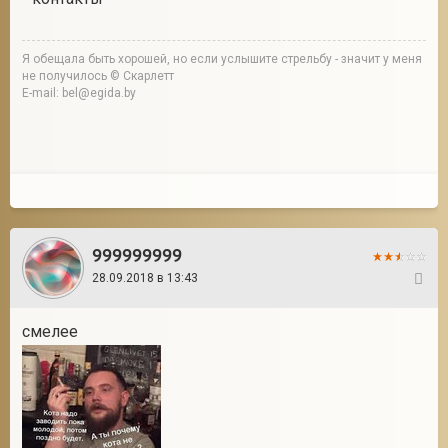
Я обещала быть хорошей, но если услышите стрельбу - значит у меня
не получилось © Скарлетт
E-mail: bel@egida.by
999999999
28.09.2018 в 13:43
3
смелее