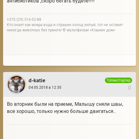
антибиотиков ,скоро бегать будете!!!!
+375 (29) 316-52-88
Кто знает как мокра вода и страшен холод лютый, тот не оставит
никогда животных без приюта! © мультфильм «Кошкин дом»
d-katie
Топикстартер
04.05.2018 в 12:35
42
Во вторник были на приеме, Малышу сняли швы,
все хорошо, только нужно больше двигаться...