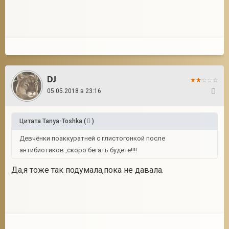
DJ
05.05.2018 в 23:16
43
Цитата
Tanya-Toshka
(
)
Девчёнки поаккуратней с глистогонкой после
антибиотиков ,скоро бегать будете!!!!
Да,я тоже так подумала,пока не давала.