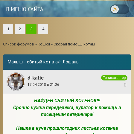
МЕНЮ САЙТА
1
2
3
4
Список форумов
»
Кошки
»
Скорая помощь котам
Малыш - сбитый кот в а/г Лошаны
d-katie
Топикстартер
17.04.2018 в 21:26
1
НАЙДЕН СБИТЫЙ КОТЕНОК!!!
Срочно нужна передержка, куратор и помощь в
3
посещении ветеринара!
Нашла в куче прошлогодних листьев котенка