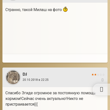
Странно, такой Милаш на фото
DJ
20.10.2018 в 22:25
58
Спасибо Эгиде огромное за постоянную помощь
кормом!Сейчас очень актуально!Никто не
пристраивается(((