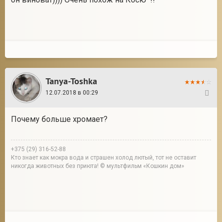
Tanya-Toshka
12.07.2018 в 00:29
51
Почему больше хромает?
+375 (29) 316-52-88
Кто знает как мокра вода и страшен холод лютый, тот не оставит
никогда животных без приюта! © мультфильм «Кошкин дом»