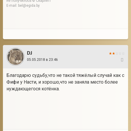
не получилось © Скарлетт
E-mail: bel@egida.by
DJ
05.05.2018 в 23:46
47
Благодарю судьбу,что не такой тяжёлый случай как с
Фифи у Насти, и хорошо,что не заняла место более
нуждающегося котёнка.