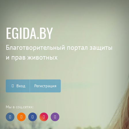
EGIDA.BY
Благотворительный портал защиты
и прав животных
Вход
Регистрация
Мы в соц.сетях: