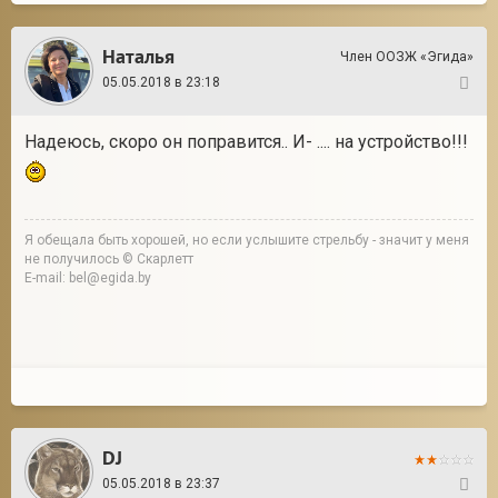
Наталья
Член ООЗЖ «Эгида»
05.05.2018 в 23:18
44
Надеюсь, скоро он поправится.. И- .... на устройство!!!
Я обещала быть хорошей, но если услышите стрельбу - значит у меня
не получилось © Скарлетт
E-mail: bel@egida.by
DJ
05.05.2018 в 23:37
45