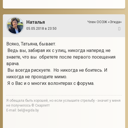
Наталья
Член ООЗЖ «Эгида»
05.05.2018 в 23:50
48
Всяко, Татьяна, бывает.
Ведь вы, забирая их с улиц, никогда наперед не
знаете, что вы обретете после первого посещения
врача.
Вы всегда рискуете. Но никогда не боитесь. И
никогда не проходите мимо.
Я о Вас и о многих волонтерах с форума.
Я обещала быть хорошей, но если услышите стрельбу - значит у меня
не получилось © Скарлетт
E-mail: bel@egida.by