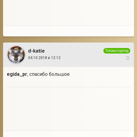
d-katie
Топикстартер
04.10.2018 в 12:12
55
egida_pr
, спасибо большое