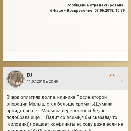
Сообщение отредактировала:
d-katie
-
Воскресенье, 03.06.2018, 10:39
DJ
11.07.2018 в 23:49
50
Вчера оплатила долг в клинике.После второй
операции Малыш стал больше хромать(Думала
пройдет,но нет. Малыша перевела к себе,т.к.
подобрала еще .... Ладит со всеми,я бы сказала,что
-силовик)))-решает конфликты на ходу,даже если не
он виноват)))) Очень похож на Косю !!