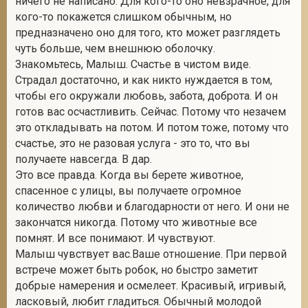
ничего не написано. Для кого-то оно невзрачное, для
кого-то покажется слишком обычным, но
предназначено оно для того, кто может разглядеть
чуть больше, чем внешнюю оболочку.
Знакомьтесь, Малыш. Счастье в чистом виде.
Страдал достаточно, и как никто нуждается в том,
чтобы его окружали любовь, забота, доброта. И он
готов вас осчастливить. Сейчас. Потому что незачем
это откладывать на потом. И потом тоже, потому что
счастье, это не разовая услуга - это то, что вы
получаете навсегда. В дар.
Это все правда. Когда вы берете животное,
спасенное с улицы, вы получаете огромное
количество любви и благодарности от него. И они не
закончатся никогда. Потому что животные все
помнят. И все понимают. И чувствуют.
Малыш чувствует вас.Ваше отношение. При первой
встрече может быть робок, но быстро заметит
добрые намерения и осмелеет. Красивый, игривый,
ласковый, любит гладиться. Обычный молодой