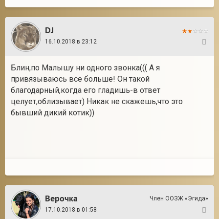
DJ
16.10.2018 в 23:12
56
Блин,по Малышу ни одного звонка((( А я
привязываюсь все больше! Он такой
благодарный,когда его гладишь-в ответ
целует,облизывает) Никак не скажешь,что это
бывший дикий котик))
Верочка
Член ООЗЖ «Эгида»
17.10.2018 в 01:58
57