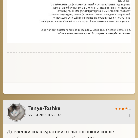
Tanya-Toshka
29.04.2018 в 22:37
41
Девчёнки поаккуратней с глистогонкой после