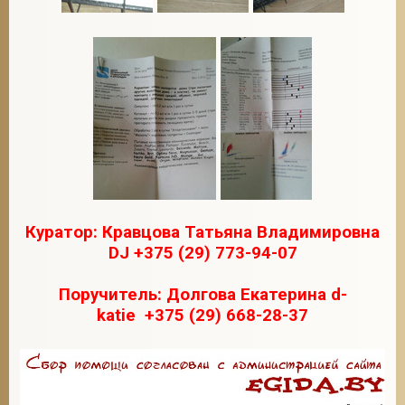
Куратор: Кравцова Татьяна Владимировна
DJ +375 (29) 773-94-07
Поручитель: Долгова Екатерина d-
katie +375 (29) 668-28-37