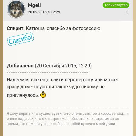
Mgeli
Топикстартер
20.09.2015 в 12:29
8
Спирит
, Катюша, спасибо за фотосессию.
Добавлено
(20 Сентября 2015, 12:29)
---------------------------------------------
Надеемся все еще найти передержку или может
сразу дом - неужели такое чудо никому не
приглянулось.
Я хочу верить, что существует что-то очень светлое и хорошее там... и
очень надеюсь, что мы встретимся, обязательно встретимся со
всеми, кто от меня ушел и забрал с собой кусочек моей души