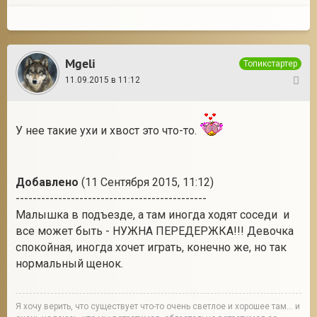
Mgeli
Топикстартер
11.09.2015 в 11:12
3
У нее такие ухи и хвост это что-то.
Добавлено
(11 Сентября 2015, 11:12)
---------------------------------------------
Малышка в подъезде, а там иногда ходят соседи и
все может быть - НУЖНА ПЕРЕДЕРЖКА!!! Девочка
спокойная, иногда хочет играть, конечно же, но так
нормальный щенок.
Я хочу верить, что существует что-то очень светлое и хорошее там... и