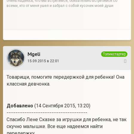
очень надеюсь, что мы встретимся, обязательно встретимся со
всеми, кто от меня ушел и забрал с собой кусочек моей души
Mgeli
Топикстартер
15.09.2015 в 22:01
4
Товарищи, помогите передержкой для ребенка! Она
классная девчонка.
Добавлено
(14 Сентября 2015, 13:20)
---------------------------------------------
Спасибо Лене Сказке за игрушки для ребенка, не так
скучно малышке. Все еще надеемся найти
передержку...