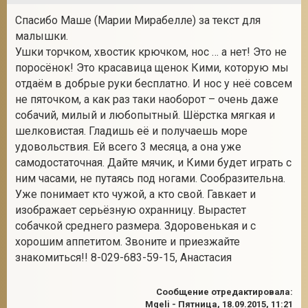
Спасибо Маше (Марии Мирабелле) за текст для
малышки.
Ушки торчком, хвостик крючком, нос … а нет! Это не
поросёнок! Это красавица щенок Кими, которую мы
отдаём в добрые руки бесплатно. И нос у неё совсем
не пяточком, а как раз таки наоборот – очень даже
собачий, милый и любопытный. Шёрстка мягкая и
шелковистая. Гладишь её и получаешь море
удовольствия. Ей всего 3 месяца, а она уже
самодостаточная. Дайте мячик, и Кими будет играть с
ним часами, не путаясь под ногами. Сообразительна.
Уже понимает кто чужой, а кто свой. Гавкает и
изображает серьёзную охранницу. Вырастет
собачкой среднего размера. Здоровенькая и с
хорошим аппетитом. Звоните и приезжайте
знакомиться!! 8-029-683-59-15, Анастасия
Сообщение отредактировала:
Mgeli
-
Пятница, 18.09.2015, 11:21