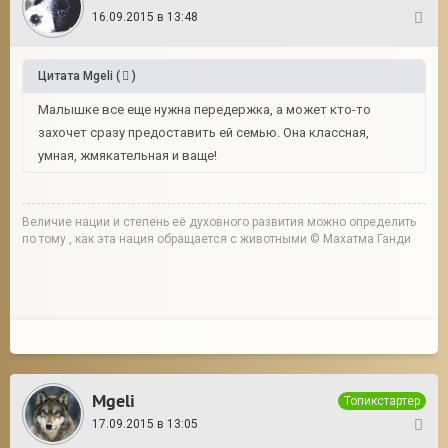
16.09.2015 в 13:48
5
Цитата
Mgeli
(
)
Малышке все еще нужна передержка, а может кто-то
захочет сразу предоставить ей семью. Она классная,
умная, жмякательная и ваще!
Величие нации и степень её духовного развития можно определить
по тому , как эта нация обращается с животными © Махатма Ганди
Mgeli
Топикстартер
17.09.2015 в 13:05
6