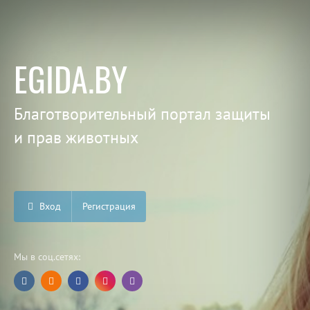
EGIDA.BY
Благотворительный портал защиты
и прав животных
Вход
Регистрация
Мы в соц.сетях: