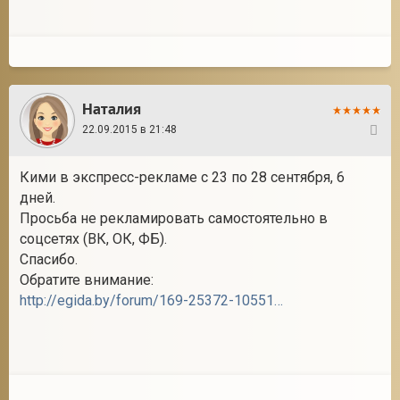
Наталия
22.09.2015 в 21:48
9
Кими в экспресс-рекламе с 23 по 28 сентября, 6
дней.
Просьба не рекламировать самостоятельно в
соцсетях (ВК, ОК, ФБ).
Спасибо.
Обратите внимание:
http://egida.by/forum/169-25372-1055110-16-1439244503