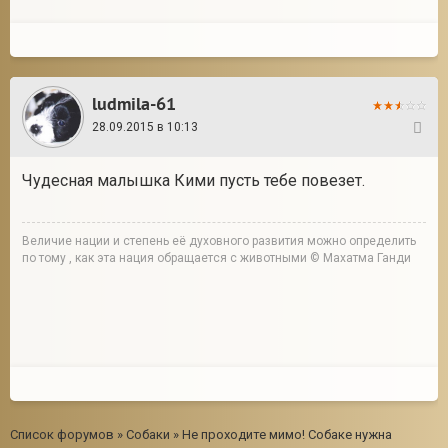
ludmila-61
28.09.2015 в 10:13
11
Чудесная малышка Кими пусть тебе повезет.
Величие нации и степень её духовного развития можно определить
по тому , как эта нация обращается с животными © Махатма Ганди
Список форумов
»
Собаки
»
Не проходите мимо! Собаке нужна