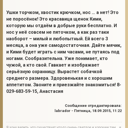
Ушки торчком, хвостик крючком, нос … а нет! Это
не поросёнок! Это красавица щенок Кими,
2
которую мы отдаём в добрые руки бесплатно. И
нос у неё совсем не пяточком, а как раз таки
наоборот – милый и любопытный. Ей всего 3
месяца, а она уже самодостаточная. Дайте мячик,
и Кими будет играть с ним часами, не путаясь под
ногами. Сообразительна. Уже понимает, кто
чужой, а кто свой. Гавкает и изображает
серьёзную охранницу. Вырастет собачкой
среднего размера. Здоровенькая и с хорошим
аппетитом. Звоните и приезжайте знакомиться! 8-
029-683-59-15, Анастасия
Сообщение отредактировала:
labrador
-
Пятница, 18.09.2015, 11:22
Я хочу верить, что существует что-то очень светлое и хорошее там... и