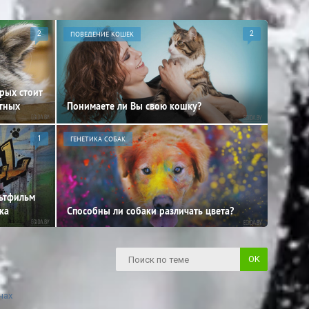
2
ПОВЕДЕНИЕ КОШЕК
2
орых стоит
отных
Понимаете ли Вы свою кошку?
1
ГЕНЕТИКА СОБАК
льтфильм
ка
Способны ли собаки различать цвета?
чах