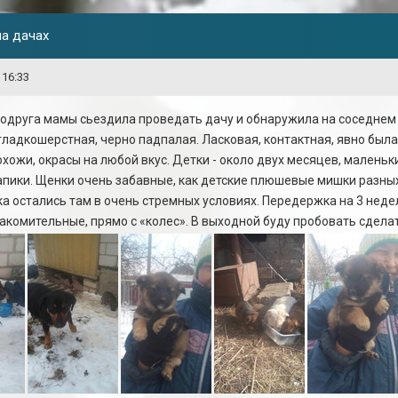
а дачах
 16:33
 подруга мамы сьездила проведать дачу и обнаружила на соседне
ладкошерстная, черно падпалая. Ласковая, контактная, явно была
похожи, окрасы на любой вкус. Детки - около двух месяцев, маленьк
апики. Щенки очень забавные, как детские плюшевые мишки разных
ка остались там в очень стремных условиях. Передержка на 3 нед
акомительные, прямо с «колес». В выходной буду пробовать сдела