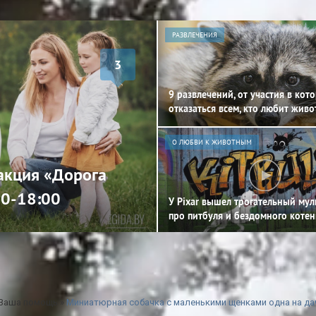
РАЗВЛЕЧЕНИЯ
3
9 развлечений, от участия в кот
отказаться всем, кто любит жив
О ЛЮБВИ К ЖИВОТНЫМ
 акция «Дорога
00-18:00
У Pixar вышел трогательный му
про питбуля и бездомного котен
 Ваша помощь
»
Миниатюрная собачка с маленькими щенками одна на да