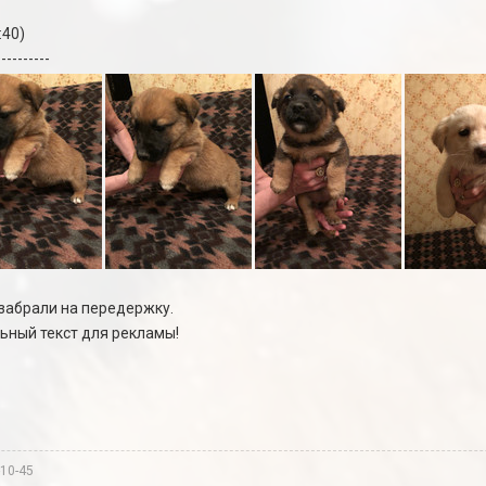
:40)
----------
забрали на передержку.
ьный текст для рекламы!
-10-45