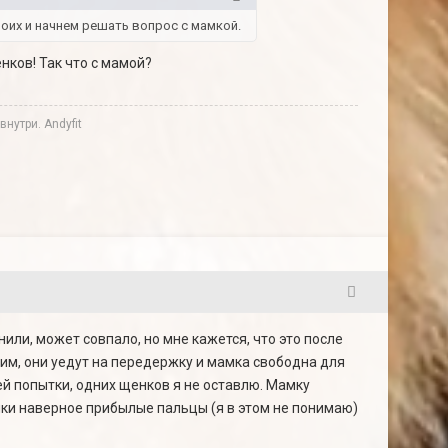
оих и начнем решать вопрос с мамкой.
нков! Так что с мамой?
нутри. Andyfit
25
нили, может совпало, но мне кажется, что это после
им, они уедут на передержку и мамка свободна для
ей попытки, одних щенков я не оставлю. Мамку
мки наверное прибылые пальцы (я в этом не понимаю)