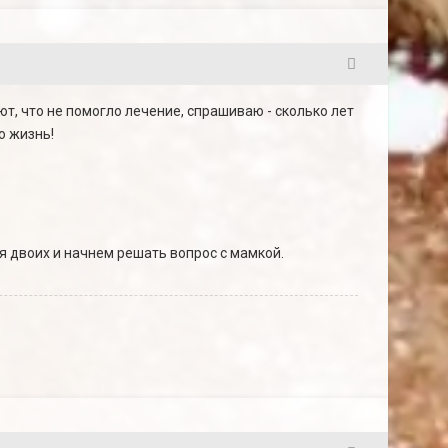
22
ют, что не помогло лечение, спрашиваю - сколько лет
ю жизнь!
я двоих и начнем решать вопрос с мамкой.