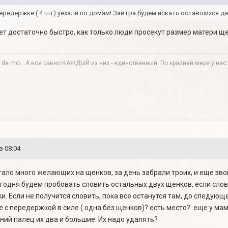
редержке ( 4 шт) уехали по домам! Завтра будем искать оставшихся дв
удет достаточно быстро, как только люди просекут размер матери ще
te de moi...А все равно КАЖДЫЙ из них - единственный. По крайней мере у нас в
в 08:04
 стало много желающих на щенков, за день забрали троих, и еще зво
годня будем пробовать словить остальных двух щенков, если слов
. Если не получится словить, пока все останутся там, до следующ
 с передержкой в силе ( одна без щенков)? есть место? еще у ма
ний палец их два и большие. Их надо удалять?