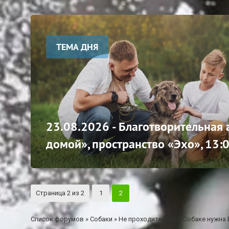
ТЕМА ДНЯ
23.08.2026 - Благотворительная
домой», пространство «Эхо», 13:
Страница
2
из
2
1
2
Список форумов
»
Собаки
»
Не проходите мимо! Собаке нужна