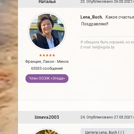
Наталья
23
.
Опубликовано
26.03.2021 
Lena_Buch
, . Какое счастье
Поздравляю!!
Я обещала быть хорошей, но ес
E-mail: bel@egida.by
Франция, Лакон - Минск
65535 сообщений
Член ООЗЖ «Эгида»
limeva2003
24
.
Опубликовано
27.03.2021 
Цитата
Lena_Buch
(
)