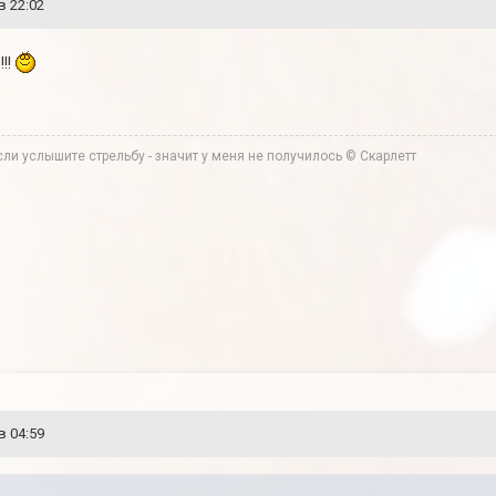
в 22:02
!!!
ли услышите стрельбу - значит у меня не получилось © Скарлетт
в 04:59