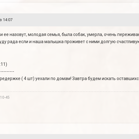
в 14:07
они ее назовут, молодая семья, была собак, умерла, очень пережива
Буду рада если и наша малышка проживет с ними долгую счастливу
:11)
----------
редержке ( 4 шт) уехали по домам! Завтра будем искать оставшихс
-10-45