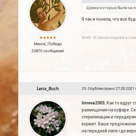
Щенки которые были на пе
Я так и поняла, что все б
Smith. Et Garcon toujours a co
Минск, Победа
23875 сообщений
Lena_Buch
25
.
Опубликовано
27.03.2021 
limeva2003
, Как то вдруг
размещения на куфаре. Се
стерилизации и передержки
кормят. Ваше предложение
на передней лапе где верх