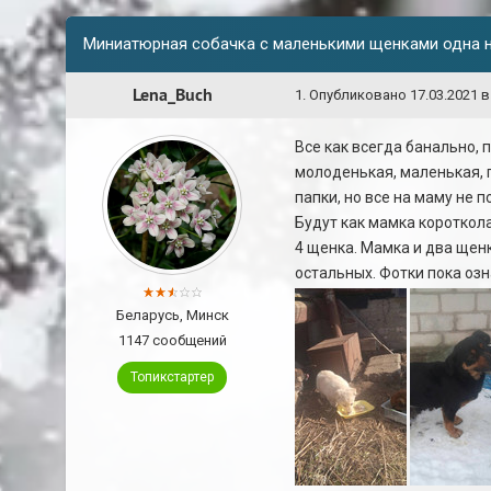
Миниатюрная собачка с маленькими щенками одна н
Lena_Buch
1
.
Опубликовано
17.03.2021 в
Все как всегда банально,
молоденькая, маленькая, г
папки, но все на маму не 
Будут как мамка короткол
4 щенка. Мамка и два щен
остальных. Фотки пока озн
Беларусь, Минск
1147 сообщений
Топикстартер