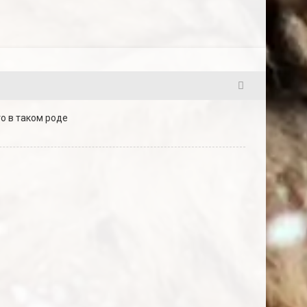
21
то в таком роде