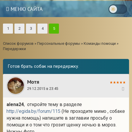
МЕНЮ САЙТА
1
2
3
4
5
Список форумов
»
Персональные форумы
»
Команды помощи
»
Передержки
Готов брать собак на передержку.
Мотя
29.12.2015 в 23:45
81
alena24
, откройте тему в разделе
http://egida.by/forum/115
(Не проходите мимо , собаке
нужна помощь) напишите в заглавии просьбу о
помощи и о том что грозит щенку ночью в мороз.
Нужны фото.