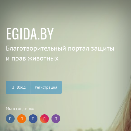
EGIDA.BY
Благотворительный портал защиты
и прав животных
Вход
Регистрация
Мы в соц.сетях: