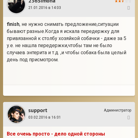
236Simona
21.01.2016 в 14:03
90
finish
, не нужно снимать предложение,ситуации
бывают разные.Когда я искала передержку для
привязанной к столбу хозяйкой собачки - даже за 5
у.е. не нашла передержки,чтобы там не было
случаев энтерита и т.д. ,и чтобы собака была целый
день под присмотром.
support
Администратор
03.02.2016 в 16:01
91
Все очень просто - дело одной стороны