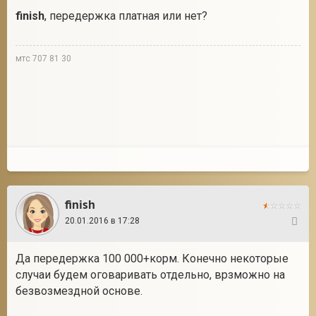
finish
, передержка платная или нет?
мтс 707 81 30
finish
20.01.2016 в 17:28
85
Да передержка 100 000+корм. Конечно некоторые
случаи будем оговаривать отдельно, врзможно на
безвозмездной основе.