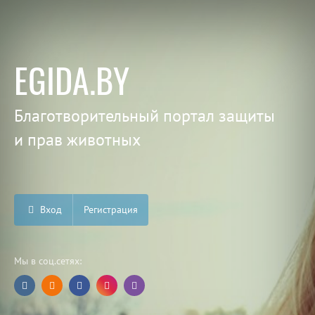
EGIDA.BY
Благотворительный портал защиты
и прав животных
Вход
Регистрация
Мы в соц.сетях: