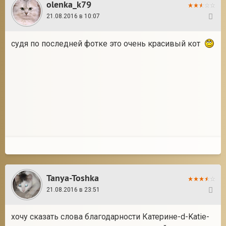
olenka_k79
21.08.2016 в 10:07
39
судя по последней фотке это очень красивый кот
Tanya-Toshka
21.08.2016 в 23:51
40
хочу сказать слова благодарности Катерине-d-Katie-