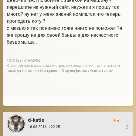
девочки пжл помогите с заявкой на машину!!
перешлите на нужный сайт, неужели я прошу так
много? ну нет у меня знаний компа,так что теперь,
проподать коту ?
с мазью я так понимаю тоже никто не поможет ?я
же прошу не для своей банды а для несчастного
бездомыша ,
+375 (29) 316-52-88
Кто знает как мокра вода и страшен холод лютый, тот не оставит
никогда животных без приюта! © мультфильм «Кошкин дом»
d-katie
18.08.2016 в 22:25
23