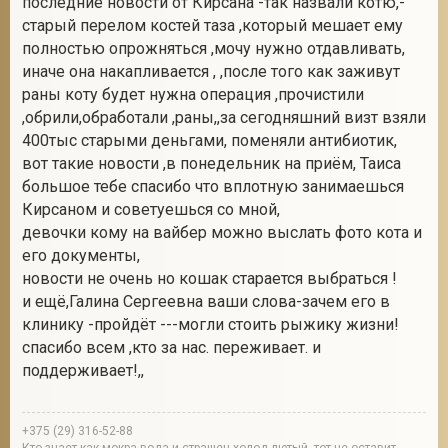
последние новости от Кирсана -так назвали котю,-
старый перелом костей таза ,который мешает ему
полностью опрожняться ,мочу нужно отдавливать,
иначе она накапливается , ,после того как заживут
раны коту будет нужна операция ,прочистили
,обрили,обработали ,раны,,за сегодняшний визт взяли
400тыс старыми деньгами, поменяли антибиотик,
вот такие новости ,в понедельник на приём, Таиса
большое тебе спасибо что вплотную занимаешься
Кирсаном и советуешься со мной,
девочки кому на вайбер можно выслать фото кота и
его документы,
новости не очень но кошак старается выбраться !
и ещё,Галина Сергеевна ваши слова-зачем его в
клинику -пройдёт ---могли стоить рыжику жизни!
спасибо всем ,кто за нас. переживает. и
поддерживает!,,
+375 (29) 316-52-88
Кто знает как мокра вода и страшен холод лютый, тот не оставит