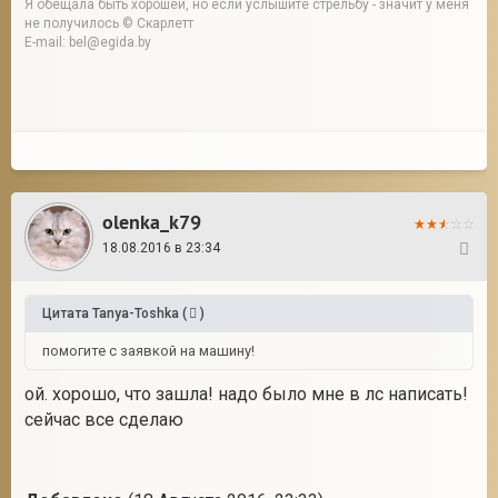
Я обещала быть хорошей, но если услышите стрельбу - значит у меня
не получилось © Скарлетт
E-mail: bel@egida.by
olenka_k79
18.08.2016 в 23:34
25
Цитата
Tanya-Toshka
(
)
помогите с заявкой на машину!
ой. хорошо, что зашла! надо было мне в лс написать!
сейчас все сделаю