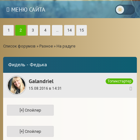
МЕНЮ САЙТА
1
2
3
4
…
14
15
Список форумов
»
Разное
»
На радуге
Фидель - Федька
Galandriel
Топикстартер
15.08.2016 в 14:31
1
3