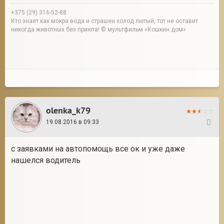
+375 (29) 316-52-88
Кто знает как мокра вода и страшен холод лютый, тот не оставит
никогда животных без приюта! © мультфильм «Кошкин дом»
olenka_k79
19.08.2016 в 09:33
31
с заявками на автопомощь все ок и уже даже
нашелся водитель