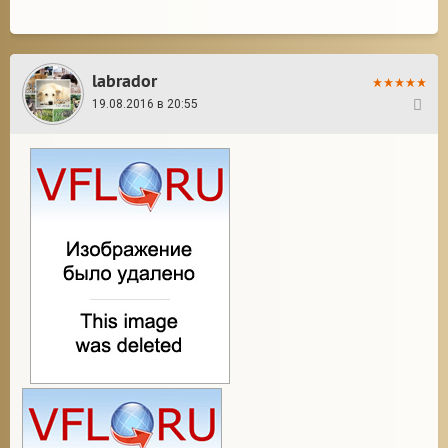
labrador
19.08.2016 в 20:55
36