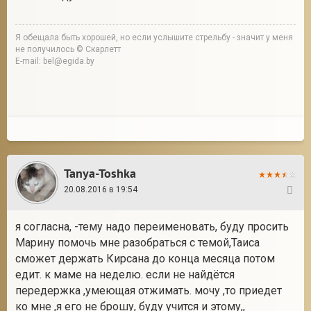
Я обещала быть хорошей, но если услышите стрельбу - значит у меня
не получилось © Скарлетт
E-mail: bel@egida.by
Tanya-Toshka
20.08.2016 в 19:54
38
я согласна, -тему надо переименовать, буду просить
Марину помочь мне разобраться с темой,Таиса
сможет держать Кирсана до конца месяца потом
едит. к маме на неделю. если не найдётся
передержка ,умеющая отжимать. мочу ,то приедет
ко мне ,я его не брошу, буду учится и этому,,