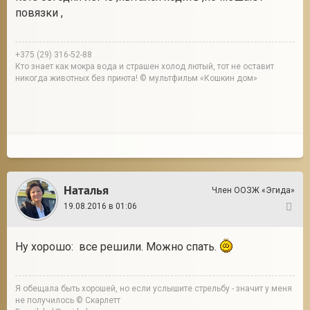
повязки ,
+375 (29) 316-52-88
Кто знает как мокра вода и страшен холод лютый, тот не оставит
никогда животных без приюта! © мультфильм «Кошкин дом»
Наталья
Член ООЗЖ «Эгида»
19.08.2016 в 01:06
29
Ну хорошо: все решили. Можно спать.
Я обещала быть хорошей, но если услышите стрельбу - значит у меня
не получилось © Скарлетт