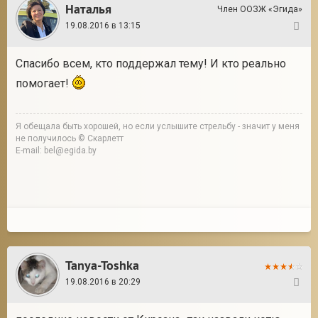
Наталья
Член ООЗЖ «Эгида»
19.08.2016 в 13:15
33
Спасибо всем, кто поддержал тему! И кто реально
помогает!
Я обещала быть хорошей, но если услышите стрельбу - значит у меня
не получилось © Скарлетт
E-mail: bel@egida.by
Tanya-Toshka
19.08.2016 в 20:29
34