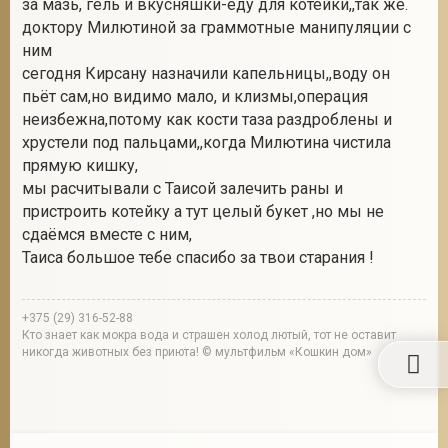
за мазь, гель и вкусняшки-еду для котейки,,так же.
доктору Милютиной за граммотные манипуляции с
ним
сегодня Кирсану назначили капельницы,,воду он
пьёт сам,но видимо мало, и клизмы,операция
неизбежна,потому как кости таза раздроблены и
хрустели под пальцами,,когда Милютина чистила
прямую кишку,
мы расчитывали с Таисой залечить раны и
пристроить котейку а тут целый букет ,но мы не
сдаёмся вместе с ним,
Таиса большое тебе спасибо за твои старания !
+375 (29) 316-52-88
Кто знает как мокра вода и страшен холод лютый, тот не оставит
никогда животных без приюта! © мультфильм «Кошкин дом»