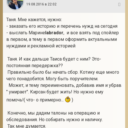
19.08.2016 в 22:02
37
Таня. Мне кажется, нужно:
- заказать его историю и перечень нужд на сегодня
- выслать Марине
labrador
, и все взять под спойлер
в первом, а тему в первом оформить актуальными
нуждами и рекламной историей
Таня. И как дальше Таиса будет с ним? Это-
постоянная передержка??
Правильно было бы начать сбор. Котику еще много
чего понадобится. Могу быть поручителем.
Может, и тему переименовать, добавив имя и убрав
" умирает". Кирсан будет жить! Но нужно ему
помочь!( что- о примерно...
)
Конечно, мы дадим талоны на операцию и
обследования. Но собирать нужно и наличку.
Так мне думается.