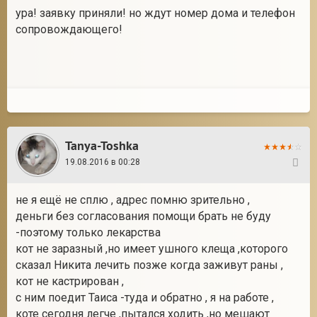
ура! заявку приняли! но ждут номер дома и телефон
сопровождающего!
Tanya-Toshka
19.08.2016 в 00:28
28
не я ещё не сплю , адрес помню зрительно ,
деньги без согласования помощи брать не буду
-поэтому только лекарства
кот не заразный ,но имеет ушного клеща ,которого
сказал Никита лечить позже когда заживут раны ,
кот не кастрирован ,
с ним поедит Таиса -туда и обратно , я на работе ,
коте сегодня легче ,пытался ходить ,но мешают