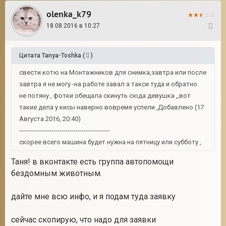
olenka_k79
18.08.2016 в 10:27
21
Цитата
Tanya-Toshka
(
)
свести котю на Монтажников для снимка,завтра или после
завтра я не могу -на работе завал а такси туда и обратно.
не потяну , фотки обещала скинуть сюда девушка ,,вот
такие дела у кисы наверно вовремя успели ,Добавлено (17
Августа 2016, 20:40)
---------------------------------------------
скорее всего машина будет нужна на пятницу или субботу ,
Таня! в вконтакте есть группа автопомощи
бездомным животным.
дайте мне всю инфо, и я подам туда заявку
сейчас скопирую, что надо для заявки