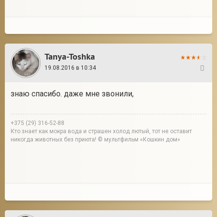
Tanya-Toshka
19.08.2016 в 10:34
32
знаю спасибо. даже мне звонили,
+375 (29) 316-52-88
Кто знает как мокра вода и страшен холод лютый, тот не оставит
никогда животных без приюта! © мультфильм «Кошкин дом»