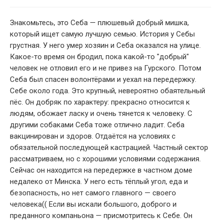
Знакомьтесь, это Себа — плюшевый добрый мишка,
который ищет самую лучшую семью. История у Себы
грустная. У него умер хозяин и Себа оказался на улице.
Какое-то время он бродил, пока какой-то "добрый"
человек не отловил его и не привез на Гурского. Потом
Себа был спасен волонтёрами и уехал на передержку.
Себе около года. Это крупный, невероятно обаятельный
пёс. Он добряк по характеру: прекрасно относится к
людям, обожает ласку и очень тянется к человеку. С
другими собаками Себа тоже отлично ладит. Себа
вакцинирован и здоров. Отдаётся на условиях с
обязательной последующей кастрацией. Частный сектор
2
рассматриваем, но с хорошими условиями содержания.
Сейчас он находится на передержке в частном доме
недалеко от Минска. У него есть тёплый угол, еда и
безопасность, но нет самого главного — своего
человека(( Если вы искали большого, доброго и
преданного компаньона — присмотритесь к Себе. Он