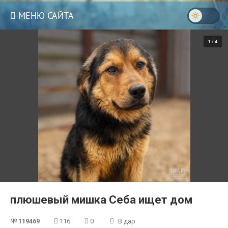
МЕНЮ САЙТА
1 / 4
плюшевый мишка Себа ищет дом
№
119469
116
0
В дар