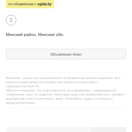
по объявлению с
egida.by
Минский район, Минская обл.
Объявления Avian
Внимание, цены в иностранной валюте в объявлениях указаны справочно. Все
расчеты осуществляются в белорусских рублях в соответствии с
законодательством РБ.
Обратите внимание, что ответственность за информацию, содержащуюся в
объявлениях, несут их податели. Некоторые податели объявлений могут проявить
недобросовестность в контактах с вами. Пожалуйста, будьте осторожны и
предусмотрительны.