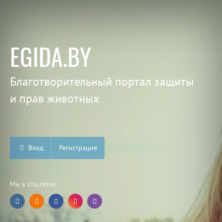
EGIDA.BY
Благотворительный портал защиты
и прав животных
Вход
Регистрация
Мы в соц.сетях: