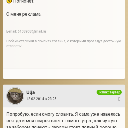
Погибнет.
С меня реклама.
E-mail: 6103903@mail.ru
Собаки-старички в поисках хозяина, с которыми проведут достойную
старость !
Ulja
Топикстартер
12.02.2014 в 23:25
82
Попробую, если смогу словить. Я сама уже извелась
вся, да и моя псарня воет с самого утра , как чужую
за забором почуют - дурдом стоит полный, хорошо,