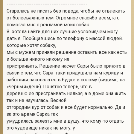
---------------------------------------------
Старалась не писать без повода, чтобы не отвлекать
от болееважных тем. Огромное спасибо всем, кто
помогал мне с рекламой моих собак.
Я хотела найти для них лучшие условия,чем могу
дать я. Пообщавшись по телефону с массой людей,
которые хотят собаку,
мы с мужем приняли решение оставить все как есть
и больше никого никому не
пристраивать. Решение насчет Сары было принято в
связи с тем, что Сара таки придушила нам курицу и
заботливозакопала ее в будке в солому (видимо, на
«черный»день). Понятно теперь, что в
деревню ее пристраивать нельзя, а в доме она жить
так и не научилась. Весной
отгородим кур от собак и все будет нормально. Да и
за это время Сарка так
умудрилась залезть мне в душу, что кому-то отдать
это чудовище никак не могу, у