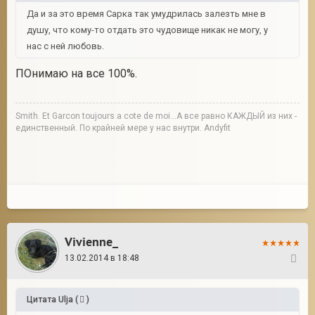
Да и за это время Сарка так умудрилась залезть мне в
душу, что кому-то отдать это чудовище никак не могу, у
нас с ней любовь.
ПОнимаю на все 100%.
Smith. Et Garcon toujours a cote de moi...А все равно КАЖДЫЙ из них -
единственный. По крайней мере у нас внутри. Andyfit
Vivienne_
13.02.2014 в 18:48
84
Цитата
Ulja
(
)