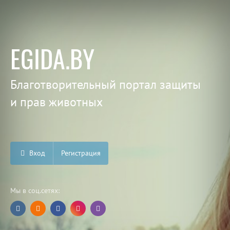
EGIDA.BY
Благотворительный портал защиты
и прав животных
Вход
Регистрация
Мы в соц.сетях: