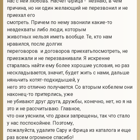
нас с ней любовь. Насчет Фрица - незнаю, в чем
причина, но ни один желающий не перезвонил и не
приехал его
смотреть. Причем по нему звонили какие-то
неадекваты либо люди, которым
животных нельзя иметь вообще. Те, кто нам
нравился, после долгих
переговоров и договоров приехатьпосмотреть, не
приезжали и не перезванивали. Я искренне
старалась найти ему более хорошие условия, но раз
нескладывается, значит, будет жить с нами, дальше
няньчить котят-подкидышей, у
него это отлично получается. Со вторым кобелем они
наконец-то притерлись, уже
не убивают друг друга, дружбы, конечно, нет, но я на
это и не рассчитываю. Главное,
что они уяснили, что драки запрещены, так что стало
у нас поспокойнее. Поэтому,
пожалуйста, удалите Сару и Фрица из каталога и еще
раз всем огромное спасибо!