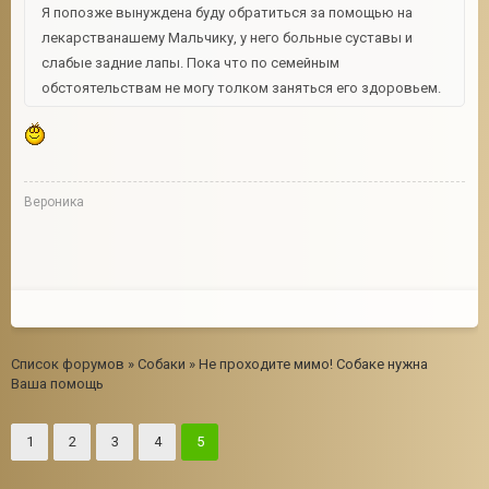
Я попозже вынуждена буду обратиться за помощью на
лекарстванашему Мальчику, у него больные суставы и
слабые задние лапы. Пока что по семейным
обстоятельствам не могу толком заняться его здоровьем.
Вероника
Список форумов
»
Собаки
»
Не проходите мимо! Собаке нужна
Ваша помощь
1
2
3
4
5