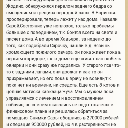
Жодино, обнаружился перелом заднего бедра со
смещением и трещина передней лапы. В Борисове
прооперировали, теперь лежит у нас дома. Назвали
2
Сарой.Состояние уже неплохое, только проблемы
большие с поведением, т.к. боится всего на свете и
писяет дома. А во время Хавьера , за неделю до
того, как подобрали Сарочку, нашли в д. Вязынь
хромающего пожилого овчара, он пока живет пока в
первом коридоре, т.к. в доме еще живет наш кобель
овчарки и они сразу же подрались. У старого пса что-
то с задними лапами, они дрожат и как-то он
прихрамывает, но его пока к врачу не возили,т.к.
пока нет ни времени, ни средств. Еще есть 8 котов и
цепная метиска кавказца Чуча. Мы с мужем пока
управляемся с лечением и восстановлением
собачин, но совсем оказались не подготовлены в
финансовом плане и я решилась обратиться за
помощью. Снимки Сары обошлись в 270000 рублей
и операция 950000 рублей, но я в растерянности не