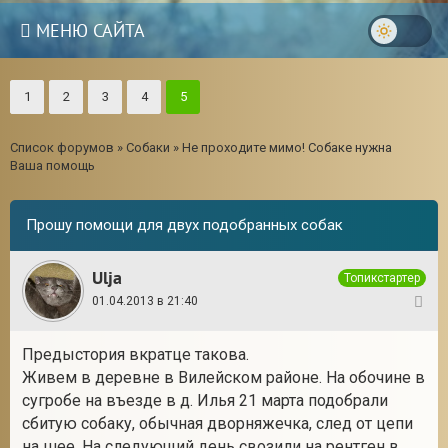
МЕНЮ САЙТА
1
2
3
4
5
Список форумов
»
Собаки
»
Не проходите мимо! Собаке нужна
Ваша помощь
Прошу помощи для двух подобранных собак
Ulja
Топикстартер
01.04.2013 в 21:40
1
Предыстория вкратце такова.
3
Живем в деревне в Вилейском районе. На обочине в
сугробе на въезде в д. Илья 21 марта подобрали
сбитую собаку, обычная дворняжечка, след от цепи
на шее. На следующий день свозили на рентген в