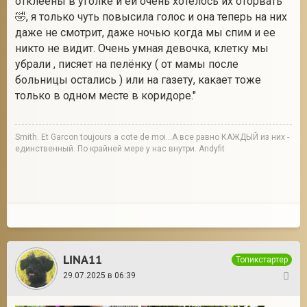
отклеены в уголке и ей очень хотелось их оторвать
🤣, я только чуть повысила голос и она теперь на них
даже не смотрит, даже ночью когда мы спим и ее
никто не видит. Очень умная девочка, клетку мы
убрали , писяет на пелёнку ( от мамы после
больницы остались ) или на газету, какает тоже
только в одном месте в коридоре."
Smith. Et Garcon toujours a cote de moi...А все равно КАЖДЫЙ из них -
единственный. По крайней мере у нас внутри. Andyfit
LINA11
Топикстартер
29.07.2025 в 06:39
10