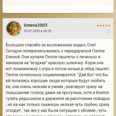
limeva2003
29.07.2025 в 00:29
9
Большое спасибо за выложенное видео, Оля!
Сегодня попереписывалась с передержкой Пеппи
Еленой. Они купили Пеппи паштеты с печенью и
заказали на "ягодках" красную шлеечку. Корм она
ест понемножку с утра и потом ночью,в обед паштет.
Пеппи потихоньку социализируется. "Дай Бог что бы
ей попались хорошие люди которые будут любить
её, она очень нежная и умная , реагирует сразу на
повышение голоса, даже на прогулках, хотя и боится
гулять рядышком и держится на расстоянии поводка
, но ка как только скажешь нельзя чуть грубее, сразу
отходит , так же у нас была ситуация с обоями , чуть