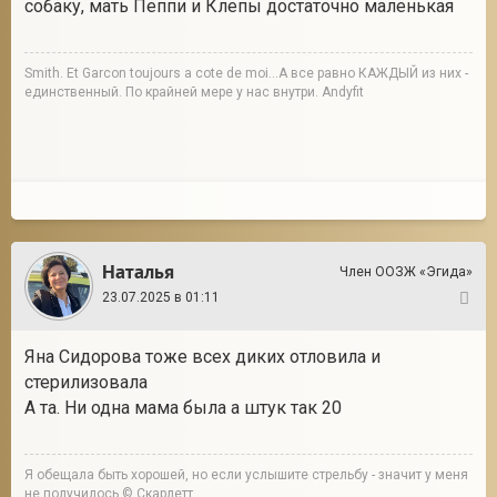
собаку, мать Пеппи и Клепы достаточно маленькая
Smith. Et Garcon toujours a cote de moi...А все равно КАЖДЫЙ из них -
единственный. По крайней мере у нас внутри. Andyfit
Наталья
Член ООЗЖ «Эгида»
23.07.2025 в 01:11
5
Яна Сидорова тоже всех диких отловила и
стерилизовала
А та. Ни одна мама была а штук так 20
Я обещала быть хорошей, но если услышите стрельбу - значит у меня
не получилось © Скарлетт