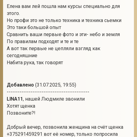
Цитата
Наталья
(
)
Алла, Вы- профи, можете давать курс: фото животных для
хорошего пиара.
У меня просто огромное желание помочь
несчастным животным найти хороших хозяев.
Наталья
Член ООЗЖ «Эгида»
31.07.2025 в 15:40
17
Елена вам лей пошла нам курсы специально для
этого.
Но профи это не только техника и техника сьемки