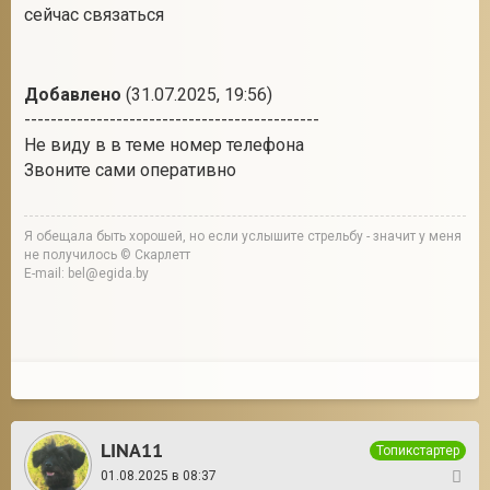
Это таки большой опыт
Сравнить ваши первые фото и эти- небо и земля
По правилам подходят и те и те
А вот так первые не цепляли взгляд как
сегодняшние
Набита рука, так говорят
Добавлено
(31.07.2025, 19:55)
---------------------------------------------
LINA11
, нашей Людмиле звонили
Хотят щенка
Позвоните?!
Добрый вечер, позвонила женщина на счёт щенка
+375291459291 вот её номер, только попросила
сейчас связаться