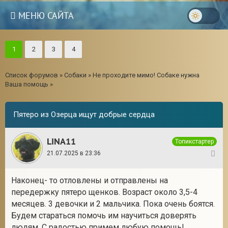
МЕНЮ САЙТА
1
2
3
4
Список форумов
»
Собаки
»
Не проходите мимо! Собаке нужна
Ваша помощь
»
Пятеро из Озерца ищут добрые сердца
LINA11
Топикстартер
21.07.2025 в 23:36
1
Наконец- то отловлены и отправлены на
3
передержку пятеро щенков. Возраст около 3,5-4
месяцев. 3 девочки и 2 мальчика. Пока очень боятся.
Будем стараться помочь им научиться доверять
людям. С радостью примем любую помощь!