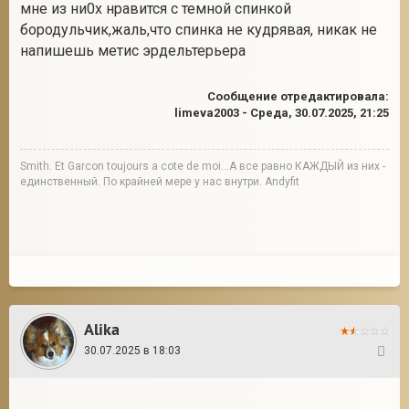
limeva2003
30.07.2025 в 01:52
13
Цитата
Санечка
(
)
Какие классные бородульки
мне из ни0х нравится с темной спинкой
бородульчик,жаль,что спинка не кудрявая, никак не
напишешь метис эрдельтерьера
Сообщение отредактировала:
limeva2003
-
Среда, 30.07.2025, 21:25