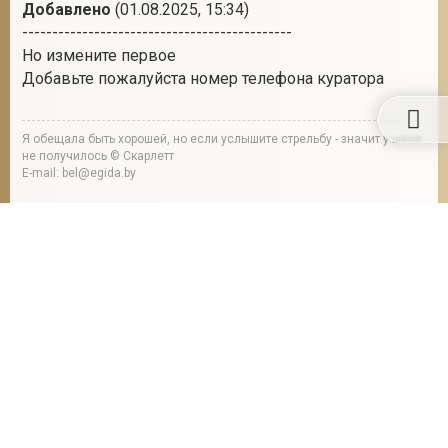
Галина
±375293598486
Наталья
Член ООЗЖ «Эгида»
01.08.2025 в 15:33
19
Понятно
Добавлено
(01.08.2025, 15:34)
---------------------------------------------
Но измените первое