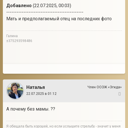
Добавлено
(22.07.2025, 00:03)
---------------------------------------------
Мать и предполагаемый отец на последних фото
Галина
±375293598486
Наталья
Член ООЗЖ «Эгида»
22.07.2025 в 01:12
2
А почему без мамы. ??
Я обещала быть хорошей, но если услышите стрельбу - значит у меня