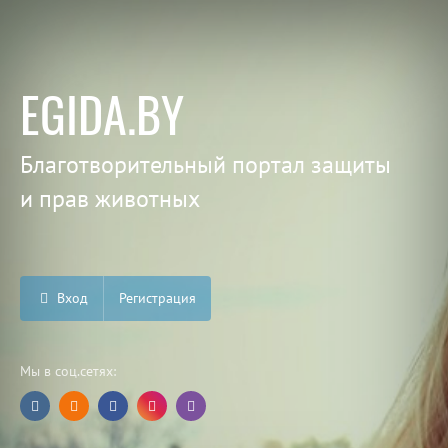
EGIDA.BY
Благотворительный портал защиты
и прав животных
Вход
Регистрация
Мы в соц.сетях: