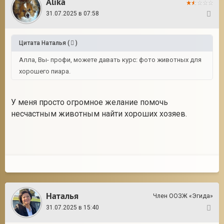
Alika
, фото- просто сказать СУПЕР- ничего не
сказать.
Ну просто фото на обложку хорошего журнала.
Алла, Вы- профи, можете давать курс: фото
животных для хорошего пиара.
Я обещала быть хорошей, но если услышите стрельбу - значит у меня
не получилось © Скарлетт
E-mail: bel@egida.by
Alika
31.07.2025 в 07:58
16