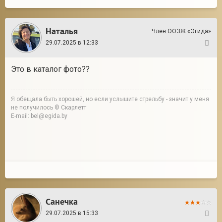
Добавлено
(29.07.2025, 06:40)
---------------------------------------------
Это все, что смогли . Очень боятся. Ни поставить, ни
повернуть. Замирают, ужас в глазах. Через время
попробуем обновить фото
Галина
±375293598486
Наталья
Член ООЗЖ «Эгида»
29.07.2025 в 12:33
11
Это в каталог фото??