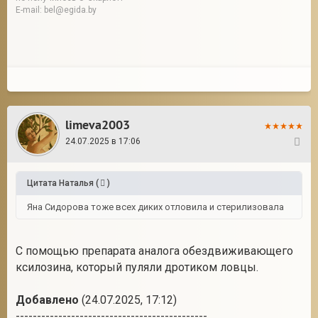
E-mail: bel@egida.by
limeva2003
24.07.2025 в 17:06
6
Цитата
Наталья
(
)
Яна Сидорова тоже всех диких отловила и стерилизовала
С помощью препарата аналога обездвиживающего
ксилозина, который пуляли дротиком ловцы.
Добавлено
(24.07.2025, 17:12)
---------------------------------------------