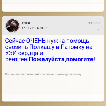
тася
17.03.2013 в 23:57
101
Сейчас ОЧЕНЬ нужна помощь
свозить Полкашу в Ратомку на
УЗИ сердца и
рентген.
Пожалуйста,помогите!
Кто хочет-ищет возможность,кто не хочет-ищет причину.