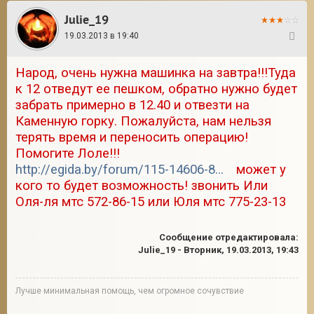
Julie_19
19.03.2013 в 19:40
102
Народ, очень нужна машинка на завтра!!!Туда
к 12 отведут ее пешком, обратно нужно будет
забрать примерно в 12.40 и отвезти на
Каменную горку. Пожалуйста, нам нельзя
терять время и переносить операцию!
Помогите Лоле!!!
http://egida.by/forum/115-14606-8#676785
может у
кого то будет возможность! звонить Или
Оля-ля мтс 572-86-15 или Юля мтс 775-23-13
Сообщение отредактировала:
Julie_19
-
Вторник, 19.03.2013, 19:43
Лучше минимальная помощь, чем огромное сочувствие