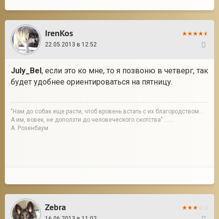
IrenKos
22.05.2013 в 12:52
114
July_Bel
, если это ко мне, то я позвоню в четверг, так
будет удобнее ориентироваться на пятницу.
"Нам до собак еще расти, чтоб вровень встать с их благородством...
А им, вовек, не доползти до человеческого скотства" ......
А. Розенбаум
Zebra
16.06.2013 в 11:02