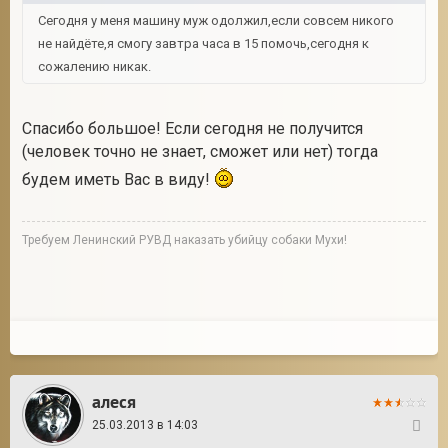
Сегодня у меня машину муж одолжил,если совсем никого
не найдёте,я смогу завтра часа в 15 помочь,сегодня к
сожалению никак.
Спасибо большое! Если сегодня не получится
(человек точно не знает, сможет или нет) тогда
будем иметь Вас в виду!
Требуем Ленинский РУВД наказать убийцу собаки Мухи!
алеся
25.03.2013 в 14:03
108