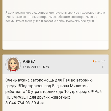
Я хочу верить, что существует что-то очень светлое и хорошее там... и
очень надеюсь, что мы встретимся, обязательно встретимся со
всеми, кто от меня ушел и забрал с собой кусочек моей души
Анна7
14.07.2013 в 15:49
118
Очень нужна автопомощь для Рэя во вторник-
среду!!!Подстроюсь под Вас, врач Милютина
работает с 10 утра вторника до 10 утра среды!!!Рэй
НЕ ЗАРАЗЕН для других животных.
8-044-764-93-39 Аня