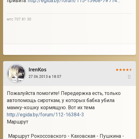
привита.
http://egida.by/forum/115-15968-7#714041
мтс 707 81 30
IrenKos
27.06.2013 в 18:07
116
Пожалуйста помогите! Передержка есть, только
автопомощь сироткам, у которых бабка убила
мамку-кошку кормящую. Вот их тема
http://egida.by/forum/112-16384-3
Маршрут
Маршрут Рокоссовского - Каховская - Пушкина -