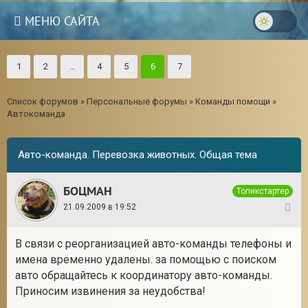
МЕНЮ САЙТА
1
2
…
4
5
6
7
Список форумов
»
Персональные форумы
»
Команды помощи
»
Автокоманда
Авто-команда. Перевозка животных. Общая тема
БОЦМАН
Топикстартер
21.09.2009 в 19:52
1
В связи с реорганизацией авто-команды телефоны и
3
имена временно удалены. за помощью с поиском
авто обращайтесь к координатору авто-команды.
Приносим извинения за неудобства!