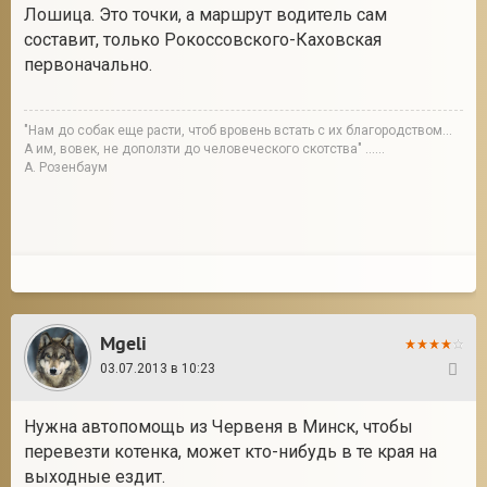
Лошица. Это точки, а маршрут водитель сам
составит, только Рокоссовского-Каховская
первоначально.
"Нам до собак еще расти, чтоб вровень встать с их благородством...
А им, вовек, не доползти до человеческого скотства" ......
А. Розенбаум
Mgeli
03.07.2013 в 10:23
117
Нужна автопомощь из Червеня в Минск, чтобы
перевезти котенка, может кто-нибудь в те края на
выходные ездит.