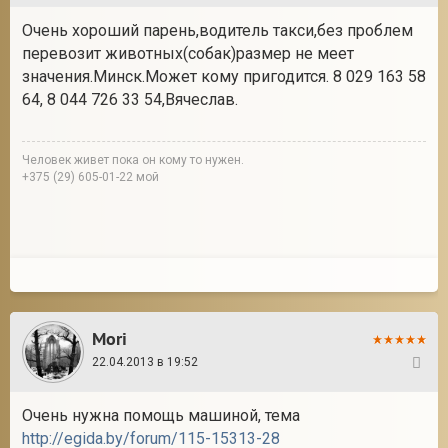
Очень хороший парень,водитель такси,без проблем
перевозит животных(собак)размер не меет
значения.Минск.Может кому пригодится. 8 029 163 58
64, 8 044 726 33 54,Вячеслав.
Человек живет пока он кому то нужен.
+375 (29) 605-01-22 мой
Mori
22.04.2013 в 19:52
109
Очень нужна помощь машиной, тема
http://egida.by/forum/115-15313-28