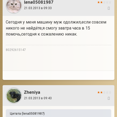
lena05081987
21.03.2013 в 09:33
106
Сегодня у меня машину муж одолжил,если совсем
никого не найдёте,я смогу завтра часа в 15
помочь,сегодня к сожалению никак.
80292615147
Zheniya
21.03.2013 в 09:43
107
Цитата
(
lena05081987
)