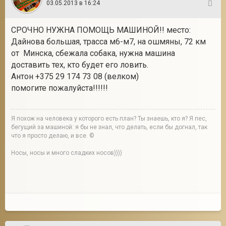
03.05.2013 в 16:24
110
СРОЧНО НУЖНА ПОМОЩЬ МАШИНОЙ!! место:
Дайнова большая, трасса м6-м7, на ошмяны, 72 км
от Минска, сбежала собака, нужна машина
доставить тех, кто будет его ловить.
Антон +375 29 174 73 08 (велком)
помогите пожалуйста!!!!!!
Я похож на человека у которого есть план? Ты знаешь, кто я? Я пес,
бегущий за машиной: я бы не знал, что делать, если бы догнал, так
что я просто делаю, и все. ©
Носы, носы и много сладких носов))))