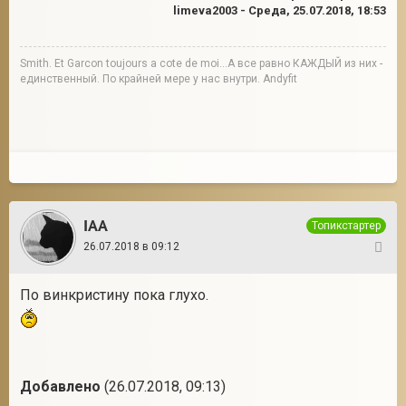
limeva2003
-
Среда, 25.07.2018, 18:53
Smith. Et Garcon toujours a cote de moi...А все равно КАЖДЫЙ из них -
единственный. По крайней мере у нас внутри. Andyfit
IAA
Топикстартер
26.07.2018 в 09:12
20
По винкристину пока глухо.
Добавлено
(26.07.2018, 09:13)