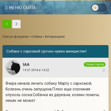
МЕНЮ САЙТА
1
2
Список форумов
»
Собаки
»
Ветеринария
Собаке с саркомой срочно нужен винкристин!
IAA
Топикстартер
19.07.2018 в 14:22
1
Вчера начала лечить собаку Марту с саркомой,
болезнь очень запущена.Плюс еще огромная
3
опухоль соска.Собачка из деревни, хозяин помочь
никак не может.