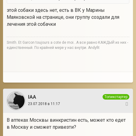
этой собаки здесь нет, есть в ВК у Марины
Маяковской на странице, они группу создали для
лечения этой собачки
Smith. Et Garcon toujours a cote de moi...А все равно КАЖДЫЙ из них -
единственный. По крайней мере у нас внутри. Andyfit
IAA
Топикстартер
23.07.2018 в 11:17
10
В аптеках Москвы винкристин есть, может кто едет
в Москву и сможет привезти?