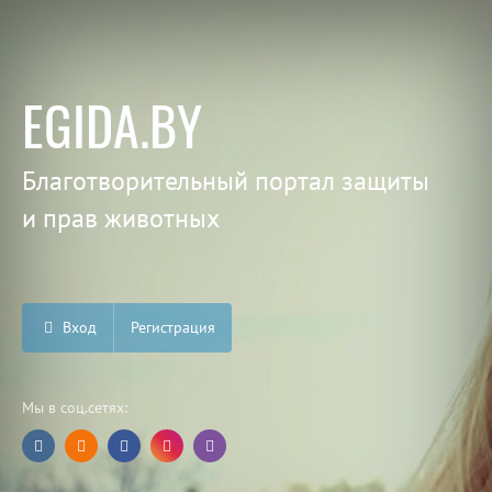
EGIDA.BY
Благотворительный портал защиты
и прав животных
Вход
Регистрация
Мы в соц.сетях: