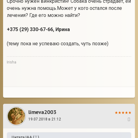
Срочно нужен винкристин! Собака очень страдает, ей
очень нужна помощь.Может у кого остался после
лечения? Где его можно найти?
2
+375 (29) 330-67-66, Ирина
(тему пока не успеваю создать, чуть позже)
Irisha
limeva2003
19.07.2018 в 21:12
2
Цитата
IAA
(
)