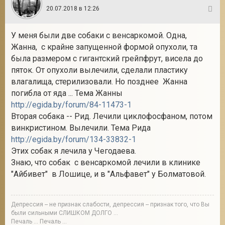
20.07.2018 в 12:26
5
У меня были две собаки с венсаркомой. Одна,
Жанна, с крайне запущенной формой опухоли, та
была размером с гигантский грейпфрут, висела до
пяток. От опухоли вылечили, сделали пластику
влагалища, стерилизовали. Но позднее Жанна
погибла от яда ... Тема Жанны
http://egida.by/forum/84-11473-1
Вторая собака -- Рид. Лечили циклофосфаном, потом
винкристином. Вылечили. Тема Рида
http://egida.by/forum/134-33832-1
Этих собак я лечила у Чегодаева.
Знаю, что собак с венсаркомой лечили в клинике
"Айбивет" в Лошице, и в "Альфавет" у Болматовой.
Депрессия -- не признак слабости, депрессия -- признак того, что Вы
были сильными СЛИШКОМ ДОЛГО ...
Печаль ... Печаль ...