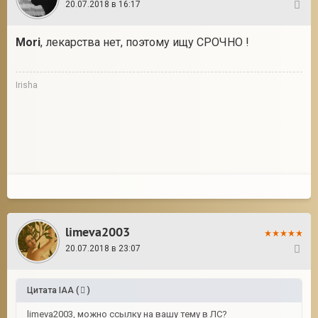
20.07.2018 в 16:17
8
Mori
, лекарства нет, поэтому ищу СРОЧНО !
Irisha
limeva2003
20.07.2018 в 23:07
9
Цитата
IAA
(
)
limeva2003, можно ссылку на вашу тему в ЛС?