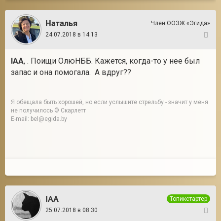
Наталья
Член ООЗЖ «Эгида»
24.07.2018 в 14:13
15
IAA
, . Поищи ОлюНББ. Кажется, когда-то у нее был
запас и она помогала. А вдруг??
Я обещала быть хорошей, но если услышите стрельбу - значит у меня
не получилось © Скарлетт
E-mail: bel@egida.by
IAA
Топикстартер
25.07.2018 в 08:30
16