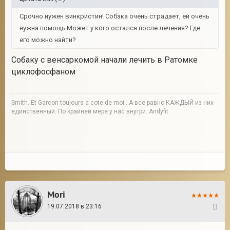
Срочно нужен винкристин! Собака очень страдает, ей очень
нужна помощь.Может у кого остался после лечения? Где
его можно найти?
Собаку с венсаркомой начали лечить в Ратомке
циклофосфаном
Smith. Et Garcon toujours a cote de moi...А все равно КАЖДЫЙ из них -
единственный. По крайней мере у нас внутри. Andyfit
Mori
19.07.2018 в 23:16
3