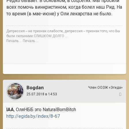
Редко бывает. В основном, в соцсетях. Мы просили
всех помочь винкристином, когда болел наш Рид. На
то время (в мае-июне) у Оли лекарства не было.
Депрессия -- не признак слабости, депрессия -- признак того, что Вы
были сильными СЛИШКОМ ДОЛГО ...
Печаль ... Печаль ...
Bogdan
Член ООЗЖ «Эгида»
25.07.2018 в 14:53
18
IAA
, ОляНББ это NaturalBornBitch
http://egida.by/index/8-67