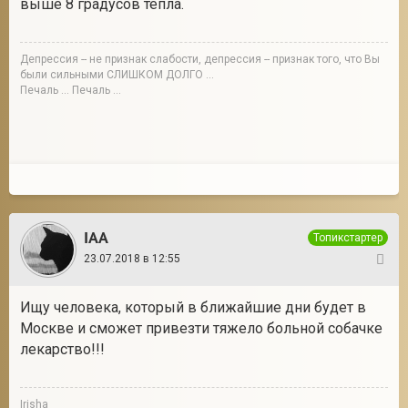
выше 8 градусов тепла.
Депрессия -- не признак слабости, депрессия -- признак того, что Вы
были сильными СЛИШКОМ ДОЛГО ...
Печаль ... Печаль ...
IAA
Топикстартер
23.07.2018 в 12:55
12
Ищу человека, который в ближайшие дни будет в
Москве и сможет привезти тяжело больной собачке
лекарство!!!
Irisha