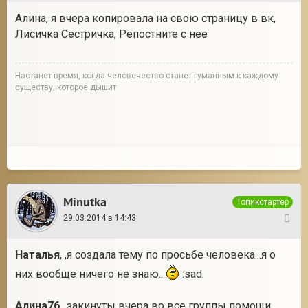
Алина, я вчера копировала на свою страницу в вк,
Лисичка Сестричка, Репостните с неё
Настанет время, когда человечество станет гуманным к каждому
существу, которое дышит
Minutka
Топикстартер
29.03.2014 в 14:43
12
Наталья
, ,я создала тему по просьбе человека...я о
них вообще ничего не знаю..
:sad:
Алина76
, ,закинуты вчера во все группы помощи