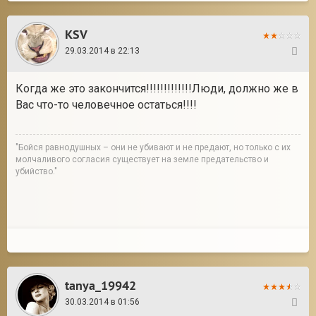
KSV
29.03.2014 в 22:13
17
Когда же это закончится!!!!!!!!!!!!!Люди, должно же в
Вас что-то человечное остаться!!!!
"Бойся равнодушных – они не убивают и не предают, но только с их
молчаливого согласия существует на земле предательство и
убийство."
tanya_19942
30.03.2014 в 01:56
18