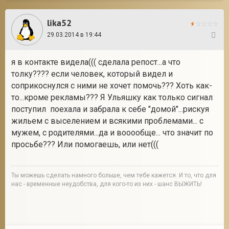
lika52
29.03.2014 в 19:44
14
я в контакте видела((( сделала репост...а что
толку???? если человек, который видел и
соприкоснулся с ними не хочет помочь??? Хоть как-
то...кроме рекламы??? Я Ульяшку как только сигнал
поступил поехала и забрала к себе "домой"...рискуя
жильем с выселением и всякими проблемами... с
мужем, с родителями...да и вооообще... что значит по
просьбе??? Или помогаешь, или нет(((
Ты можешь сделать намного больше, чем тебе кажется. И то, что для
нас - временные неудобства, для кого-то из них - шанс ВЫЖИТЬ!