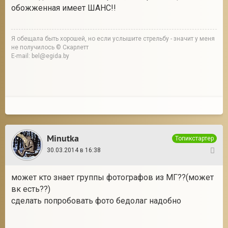
обожженная имеет ШАНС!!
Я обещала быть хорошей, но если услышите стрельбу - значит у меня
не получилось © Скарлетт
E-mail: bel@egida.by
Minutka
Топикстартер
30.03.2014 в 16:38
20
может кто знает группы фотографов из МГ??(может
вк есть??)
сделать попробовать фото бедолаг надобно