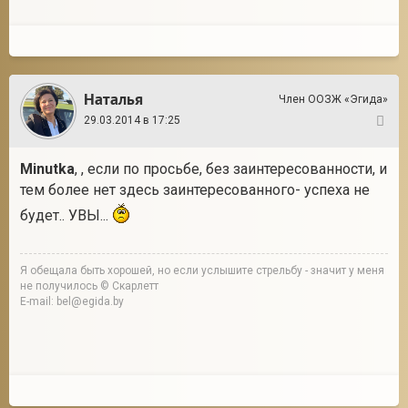
Наталья
Член ООЗЖ «Эгида»
29.03.2014 в 17:25
13
Minutka
, , если по просьбе, без заинтересованности, и
тем более нет здесь заинтересованного- успеха не
будет.. УВЫ...
Я обещала быть хорошей, но если услышите стрельбу - значит у меня
не получилось © Скарлетт
E-mail: bel@egida.by