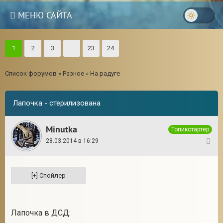
МЕНЮ САЙТА
1
2
3
…
23
24
Список форумов
»
Разное
»
На радуге
Лапочка - стерилизована
Minutka
Топикстартер
28.03.2014 в 16:29
1
3
Лапочка в ДСД: