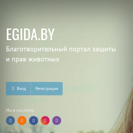
EGIDA.BY
Благотворительный портал защиты
и прав животных
Вход
Регистрация
Мы в соц.сетях: