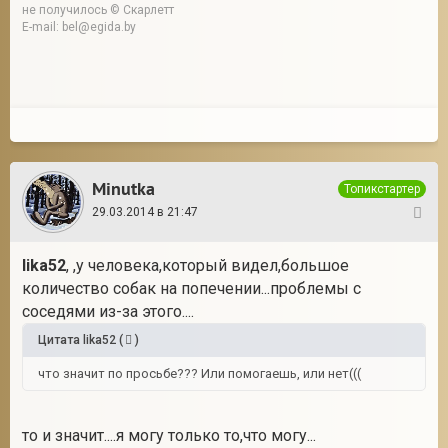
не получилось © Скарлетт
E-mail: bel@egida.by
Minutka
Топикстартер
29.03.2014 в 21:47
16
lika52
, ,у человека,который видел,большое
количество собак на попечении...проблемы с
соседями из-за этого....
Цитата
lika52
(
)
что значит по просьбе??? Или помогаешь, или нет(((
то и значит....я могу только то,что могу...