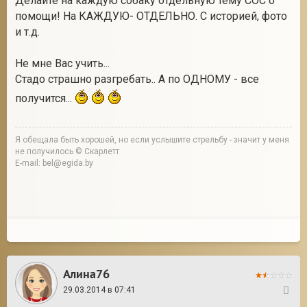
Делайте на каждую собаку отдельную тему СОС о
помощи! На КАЖДУЮ- ОТДЕЛЬНО. С историей, фото
и т.д.
Не мне Вас учить...
Стадо страшно разгребать.. А по ОДНОМУ - все
получится...
Я обещала быть хорошей, но если услышите стрельбу - значит у меня
не получилось © Скарлетт
E-mail: bel@egida.by
Алина76
29.03.2014 в 07:41
10