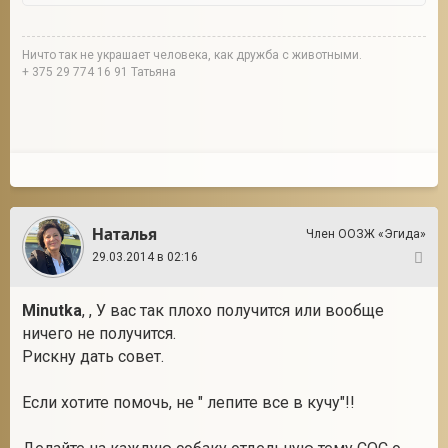
Ничто так не украшает человека, как дружба с животными.
+ 375 29 774 16 91 Татьяна
Наталья
Член ООЗЖ «Эгида»
29.03.2014 в 02:16
9
Minutka
, , У вас так плохо получится или вообще
ничего не получится.
Рискну дать совет.
Если хотите помочь, не " лепите все в кучу"!!