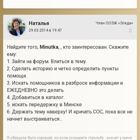
Наталья
Член ООЗЖ «Эгида»
29.03.2014 в 19:47
15
Найдите того,
Minutka
, , кто заинтересован. Скажите
ему:
1. Зайти на форум. Влиться в тему.
2. Сделать историю и четко определить пункты
помощи.
3. Искать помощников в разбросе информации и
ЕЖЕДНЕВНО это делать
4. Добавиться в каталог.
5. искать передержку в Минске
6. Держать тему наверху! И кричать СОС, пока все не
начнет выстраиваться...
Я обещала быть хорошей, но если услышите стрельбу - значит у меня