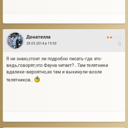
Донателла
28.03.2014 в 19:50
5
Я не знаю,стоит ли подробно писать-где это-
ведь,говорят,что Фауна читает?....Там телятники
вдалеке-вероятно,их там и выкинули-возле
телятников...