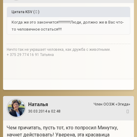
Цитата
KSV
(
)
Когда же это закончится!!!!!!!!!!!!!Люди, должно же в Вас что-
то человечное остаться!!!!
Ничто так не украшает человека, как дружба с животными.
+ 375 29 774 16 91 Татьяна
Наталья
Член ООЗЖ «Эгида»
30.03.2014 в 02:48
19
Чем причитать, пусть тот, кто попросил Минутку,
начнет действовать! Уверена, эта красавица