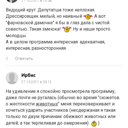
27.10.2011 в 15:08
Ведущий крут. Депутатша тоже неплохая.
Дрессировщик милый, но наивный
А вот
"фауновской дамочке" я бы в глаз дала с чистой
совестью...Такая змеюка!
Ну и наши просто
молодцы.
А в целом программа интересная: адекватная,
интересная, разносторонняя.
Ответить
Ирбис
27.10.2011 в 03:12
На удивление я спокойно просмотрела программу,
даже почти не ругалась (обычно во время "сюжетов
о жестокости
животных
" меня перековеркивает и
хочеться ударить участников (несдержаная я такая
только по двум причинам: обижают животных или
детей, а так терпеливая до омерзения)
)