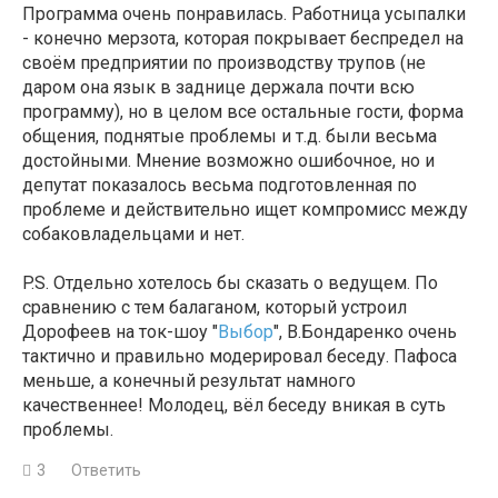
Программа очень понравилась. Работница усыпалки
- конечно мерзота, которая покрывает беспредел на
своём предприятии по производству трупов (не
даром она язык в заднице держала почти всю
программу), но в целом все остальные гости, форма
общения, поднятые проблемы и т.д. были весьма
достойными. Мнение возможно ошибочное, но и
депутат показалось весьма подготовленная по
проблеме и действительно ищет компромисс между
собаковладельцами и нет.
P.S. Отдельно хотелось бы сказать о ведущем. По
сравнению с тем балаганом, который устроил
Дорофеев на ток-шоу "
Выбор
", В.Бондаренко очень
тактично и правильно модерировал беседу. Пафоса
меньше, а конечный результат намного
качественнее! Молодец, вёл беседу вникая в суть
проблемы.
3
Ответить