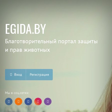
EGIDA.BY
Благотворительный портал защиты
и прав животных
Вход
Регистрация
Мы в соц.сетях: