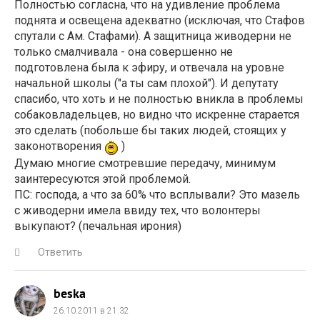
Полностью согласна, что на удивление проблема
поднята и освещена адекватно (исключая, что Стафов
спутали с Ам. Стафами). А защитница живодерни не
только смалчивала - она совершенно не
подготовлена была к эфиру, и отвечала на уровне
начальной школы ("а ты сам плохой"). И депутату
спасибо, что хоть и не полностью вникла в проблемы
собаковладельцев, но видно что искренне старается
это сделать (побольше бы таких людей, стоящих у
законотворения
)
Думаю многие смотревшие передачу, минимум
заинтересуются этой проблемой.
ПС: господа, а что за 60% что всплывали? Это мазель
с живодерни имела ввиду тех, что волонтеры
выкупают? (печальная ирония)
Ответить
beska
26.10.2011 в 21:32