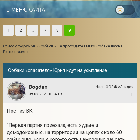
МЕНЮ САЙТА
1
2
…
7
8
9
Список форумов
»
Собаки
»
Не проходите мимо! Собаке нужна
Ваша помощь
Собаки «спасателя» Юрия идут на усыпление
Bogdan
Член ООЗЖ «Эгида»
09.09.2021 в 14:19
1
Пост из ВК:
3
"Первая партия приехала, есть худые и
демодекозные, на территории на цепях около 60
собак ещё. Если у кого-то есть намерение забрать