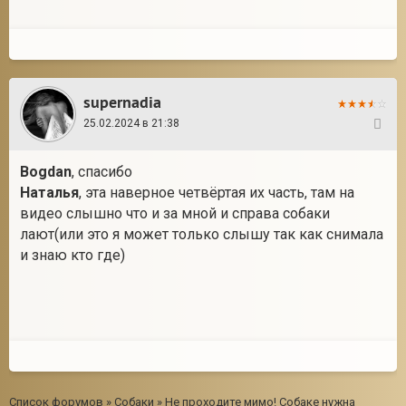
supernadia
25.02.2024 в 21:38
169
Bogdan
, спасибо
Наталья
, эта наверное четвёртая их часть, там на
видео слышно что и за мной и справа собаки
лают(или это я может только слышу так как снимала
и знаю кто где)
Список форумов
»
Собаки
»
Не проходите мимо! Собаке нужна