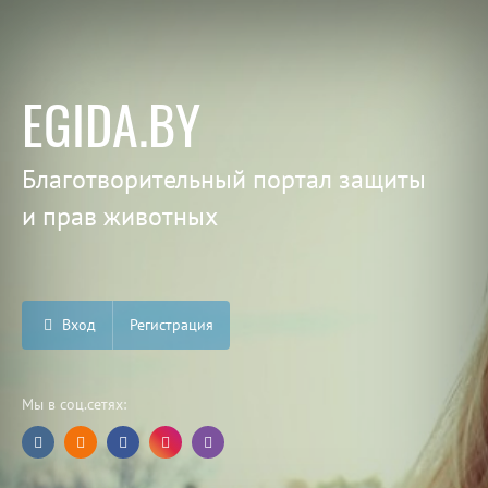
EGIDA.BY
Благотворительный портал защиты
и прав животных
Вход
Регистрация
Мы в соц.сетях: