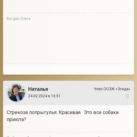
Богдан Ольга
Наталья
Член ООЗЖ «Эгида»
24.02.2024 в 16:51
167
Стрекоза попрыгулья. Красивая. Это все собаки
приюта?