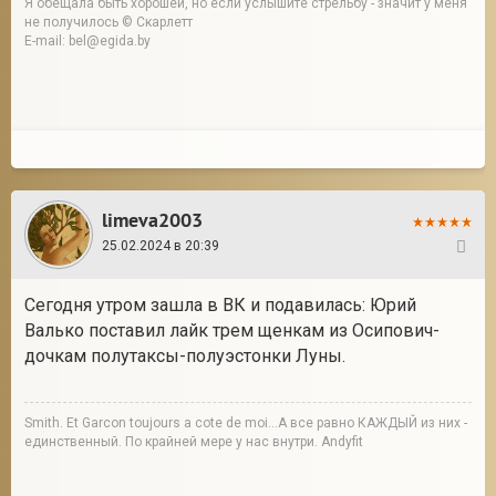
Я обещала быть хорошей, но если услышите стрельбу - значит у меня
не получилось © Скарлетт
E-mail: bel@egida.by
limeva2003
25.02.2024 в 20:39
168
Сегодня утром зашла в ВК и подавилась: Юрий
Валько поставил лайк трем щенкам из Осипович-
дочкам полутаксы-полуэстонки Луны.
Smith. Et Garcon toujours a cote de moi...А все равно КАЖДЫЙ из них -
единственный. По крайней мере у нас внутри. Andyfit