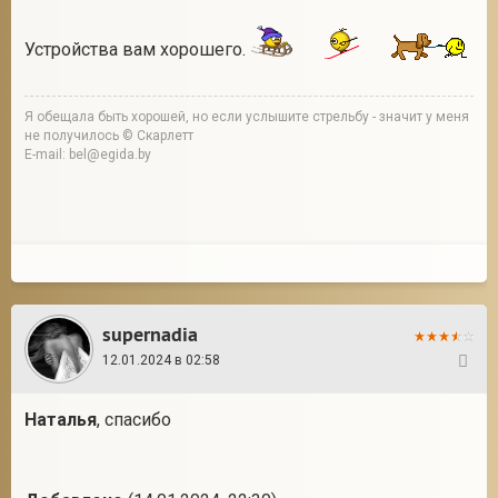
Устройства вам хорошего.
Я обещала быть хорошей, но если услышите стрельбу - значит у меня
не получилось © Скарлетт
E-mail: bel@egida.by
supernadia
12.01.2024 в 02:58
165
Наталья
, спасибо