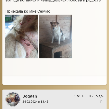
вот где истинная и неподдельная любовь и радость
Приехала ко мне Сейчас
Bogdan
Член ООЗЖ «Эгида»
24.02.2024 в 13:42
166