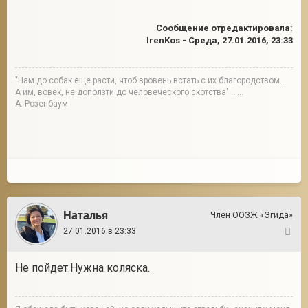
Сообщение отредактировала:
IrenKos
-
Среда, 27.01.2016, 23:33
"Нам до собак еще расти, чтоб вровень встать с их благородством...
А им, вовек, не доползти до человеческого скотства" ......
А. Розенбаум
Наталья
Член ООЗЖ «Эгида»
27.01.2016 в 23:33
6
Не пойдет.Нужна коляска.