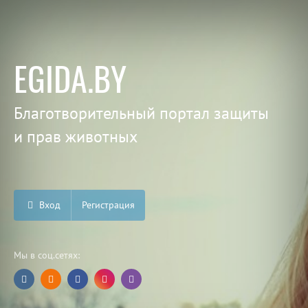
EGIDA.BY
Благотворительный портал защиты
и прав животных
Вход
Регистрация
Мы в соц.сетях: