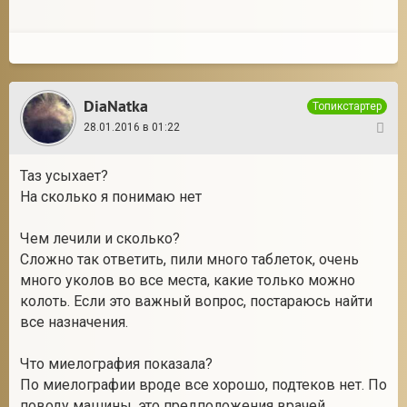
DiaNatka
Топикстартер
28.01.2016 в 01:22
8
Таз усыхает?
На сколько я понимаю нет
Чем лечили и сколько?
Сложно так ответить, пили много таблеток, очень
много уколов во все места, какие только можно
колоть. Если это важный вопрос, постараюсь найти
все назначения.
Что миелография показала?
По миелографии вроде все хорошо, подтеков нет. По
поводу машины, это предположения врачей.