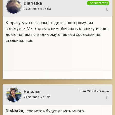
DiaNatka
Топикстартер
29.01.2016 в 15:03
18
К врачу мы согласны сходить к которому вы
советуете. Мы ходим с ним обычно в клинику возле
дома, но там по видимому с такими собаками не
сталкивались.
Наталья
Член ООЗЖ «Эгида»
29.01.2016 в 15:31
19
DiaNatka
, , сроветов будут давать много.