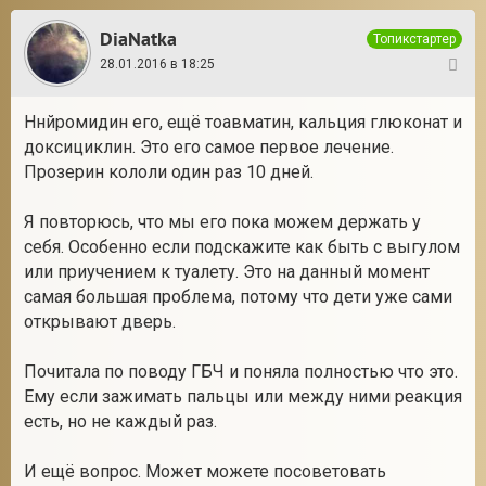
DiaNatka
Топикстартер
28.01.2016 в 18:25
14
Ннйромидин его, ещё тоавматин, кальция глюконат и
доксициклин. Это его самое первое лечение.
Прозерин кололи один раз 10 дней.
Я повторюсь, что мы его пока можем держать у
себя. Особенно если подскажите как быть с выгулом
или приучением к туалету. Это на данный момент
самая большая проблема, потому что дети уже сами
открывают дверь.
Почитала по поводу ГБЧ и поняла полностью что это.
Ему если зажимать пальцы или между ними реакция
есть, но не каждый раз.
И ещё вопрос. Может можете посоветовать