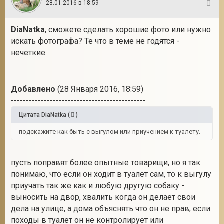
28.01.2016 в 18:59
15
DiaNatka
, сможете сделать хорошие фото или нужно
искать фотографа? Те что в теме не годятся -
нечеткие.
Добавлено
(28 Января 2016, 18:59)
---------------------------------------------
Цитата
DiaNatka
(
)
подскажите как быть с выгулом или приучением к туалету.
пусть поправят более опытные товарищи, но я так
понимаю, что если он ходит в туалет сам, то к выгулу
приучать так же как и любую другую собаку -
выносить на двор, хвалить когда он делает свои
дела на улице, а дома объяснять что он не прав; если
походы в туалет он не контролирует или