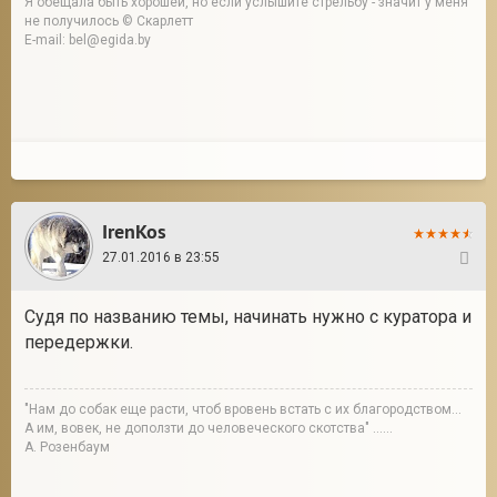
Я обещала быть хорошей, но если услышите стрельбу - значит у меня
не получилось © Скарлетт
E-mail: bel@egida.by
IrenKos
27.01.2016 в 23:55
7
Судя по названию темы, начинать нужно с куратора и
передержки.
"Нам до собак еще расти, чтоб вровень встать с их благородством...
А им, вовек, не доползти до человеческого скотства" ......
А. Розенбаум