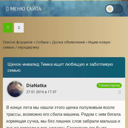
МЕНЮ САЙТА
1
2
Список форумов
»
Собаки
»
Доска объявлений
»
Ищем новую
семью / передержку
Щенок-инвалид Тимка ищет любящую и заботливую
семью.
DiaNatka
Топикстартер
27.01.2016 в 17:37
1
В конце лета мы нашли этого щенка полуживым возле
трассы, возможно его сбила машина. Рядом с ним бегала
кормящая сучка, мы без лишних слов забрали малыша и