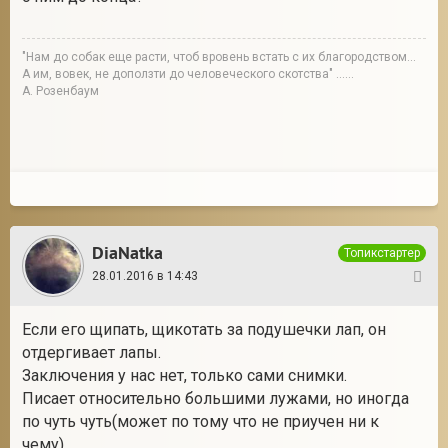
"Нам до собак еще расти, чтоб вровень встать с их благородством...
А им, вовек, не доползти до человеческого скотства" ......
А. Розенбаум
DiaNatka
Топикстартер
28.01.2016 в 14:43
10
Если его щипать, щикотать за подушечки лап, он
отдергивает лапы.
Заключения у нас нет, только сами снимки.
Писает относительно большими лужами, но иногда
по чуть чуть(может по тому что не приучен ни к
чему).