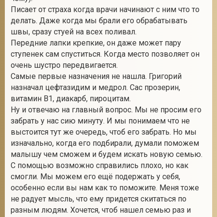
Писает от страха когда врачи начинают с ним что то
делать. Даже когда мы брали его обрабатывать
швы, сразу стуей на всех поливал.
Передние лапки крепкие, он даже может пару
ступенек сам спуститься. Когда место позволяет он
очень шустро передвигается.
Самые первые назначения не нашла. Григорий
назначал цефтазидим и медрол. Сас прозерин,
витамин В1, диакарб, пироцитам.
Ну и отвечаю на главный вопрос. Мы не просим его
забрать у нас сию минуту. И мы понимаем что не
выстоится тут же очередь, чтоб его забрать. Но мы
изначально, когда его подбирали, думали поможем
малышу чем сможем и будем искать новую семью.
С помощью возможно справились плохо, но как
смогли. Мы можем его ещё подержать у себя,
особенно если вы нам как то поможите. Меня тоже
не радует мысль, что ему придется скитаться по
разным людям. Хочется, чтоб нашел семью раз и