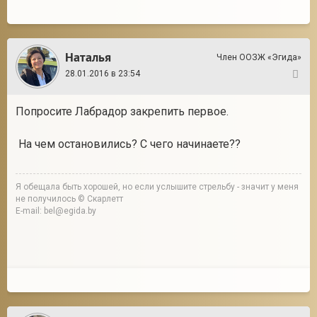
Наталья
Член ООЗЖ «Эгида»
28.01.2016 в 23:54
17
Попросите Лабрадор закрепить первое.
На чем остановились? С чего начинаете??
Я обещала быть хорошей, но если услышите стрельбу - значит у меня
не получилось © Скарлетт
E-mail: bel@egida.by