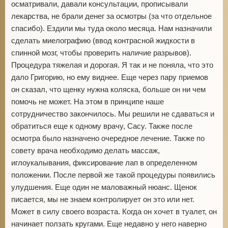
осматривали, давали консультации, прописывали
лекарства, не брали денег за осмотры (за что отдельное
спасибо). Ездили мы туда около месяца. Нам назначили
сделать миелографию (ввод контрасной жидкости в
спинной мозг, чтобы проверить наличие разрывов).
Процедура тяжелая и дорогая. Я так и не поняла, что это
дало Григорию, но ему виднее. Еще через пару приемов
он сказал, что щенку нужна коляска, больше он ни чем
помочь не может. На этом в принципе наше
сотрудничество закончилось. Мы решили не сдаваться и
обратиться еще к одному врачу, Сасу. Также после
осмотра было назначено очередное лечение. Также по
совету врача необходимо делать массаж,
иглоукалывания, фиксирование лап в определенном
положении. После первой же такой процедуры появились
улудшения. Еще один не маловажный нюанс. Щенок
писается, мы не знаем контролирует он это или нет.
Может в силу своего возраста. Когда он хочет в туалет, он
начинает ползать кругами. Еще недавно у него наверно