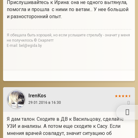
Прислушивайтесь к Ирина: она не одного вытянула,
помогла и прошла с ними по ветам... У нее большой
и разносторонний опыт.
Я обещала быть хорошей, но если услышите стрельбу - значит у меня
не получилось © Скарлетт
E-mail: bel@egida.by
IrenKos
29.01.2016 в 16:30
20
Я дам талон. Сходите в ДВ к Васильцову, сделайте
УЗИ и анализы. А потом еще сходите к Сасу. Если
мнения врачей совпадут, значит ситуацию об