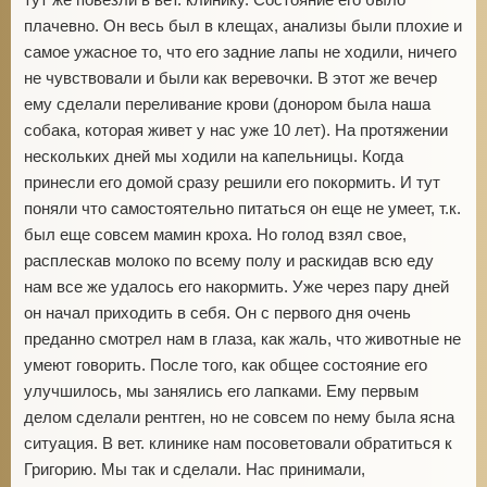
тут же повезли в вет. клинику. Состояние его было
плачевно. Он весь был в клещах, анализы были плохие и
самое ужасное то, что его задние лапы не ходили, ничего
не чувствовали и были как веревочки. В этот же вечер
2
ему сделали переливание крови (донором была наша
собака, которая живет у нас уже 10 лет). На протяжении
нескольких дней мы ходили на капельницы. Когда
принесли его домой сразу решили его покормить. И тут
поняли что самостоятельно питаться он еще не умеет, т.к.
был еще совсем мамин кроха. Но голод взял свое,
расплескав молоко по всему полу и раскидав всю еду
нам все же удалось его накормить. Уже через пару дней
он начал приходить в себя. Он с первого дня очень
преданно смотрел нам в глаза, как жаль, что животные не
умеют говорить. После того, как общее состояние его
улучшилось, мы занялись его лапками. Ему первым
делом сделали рентген, но не совсем по нему была ясна
ситуация. В вет. клинике нам посоветовали обратиться к
Григорию. Мы так и сделали. Нас принимали,