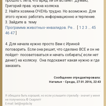
прошло с лета, что вряд ли он встанет. Думаю,
Григорий прав: нужна коляска.
2. Найти хозяина ОЧЕНЬ трудно. Но возможно. Для
этого нужно: работать информационно и терпение.
3. Зайдите в тему
Программа животных-инвалидов. Реальное воплощение в жизнь
[
1
2
3
…
45
46
47
]
4. Для начала нужно просто Вам с Ириной
поговорить. Если она решит, что сделано ВСЕ и он не
пойдет- посоветоваться и начать собирать( если нет
денег) на коляску. Она подскажет какая нужно и где
заказать.
Сообщение отредактировала:
Наталья
-
Среда, 27.01.2016, 22:43
Я обещала быть хорошей, но если услышите стрельбу - значит у меня
не получилось © Скарлетт
E-mail: bel@egida.by