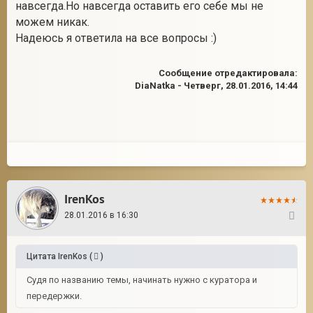
навсегда.Но навсегда оставить его себе мы не
можем никак.
Надеюсь я ответила на все вопросы :)
Сообщение отредактировала:
DiaNatka
-
Четверг, 28.01.2016, 14:44
IrenKos
28.01.2016 в 16:30
11
Цитата
IrenKos
(
)
Судя по названию темы, начинать нужно с куратора и
передержки.