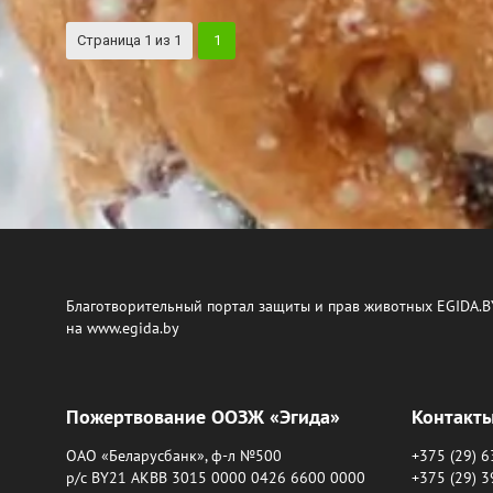
Страница
1
из
1
1
Благотворительный портал защиты и прав животных EGIDA.B
на www.egida.by
Пожертвование ООЗЖ «Эгида»
Контакт
ОАО «Беларусбанк», ф-л №500
+375 (29) 
р/с BY21 AKBB 3015 0000 0426 6600 0000
+375 (29) 