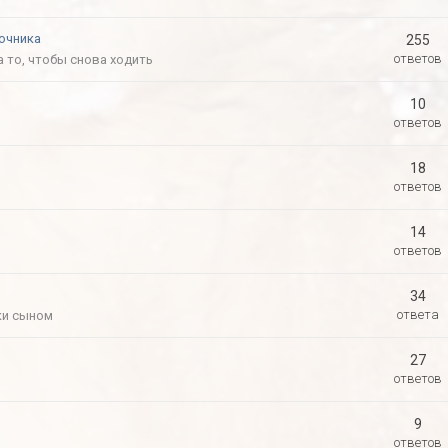
очника
255
ответов
а то, чтобы снова ходить
10
ответов
18
ответов
14
ответов
34
ответа
ки сыном
27
ответов
9
ответов