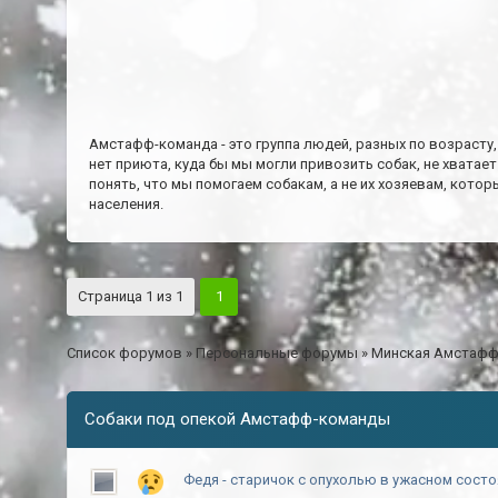
Амстафф-команда - это группа людей, разных по возрасту,
нет приюта, куда бы мы могли привозить собак, не хватае
понять, что мы помогаем собакам, а не их хозяевам, кото
населения.
Страница
1
из
1
1
Список форумов
»
Персональные форумы
»
Минская Амстафф
Собаки под опекой Амстафф-команды
Федя - старичок с опухолью в ужасном сост