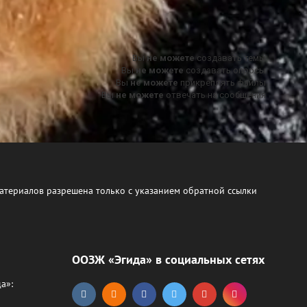
Вы
не можете
создавать темы
Вы
не можете
создавать опросы
Вы
не можете
прикреплять файлы
Вы
не можете
отвечать на сообщения
атериалов разрешена только с указанием обратной ссылки
ООЗЖ «Эгида» в социальных сетях
а»: