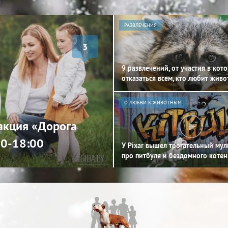
РАЗВЛЕЧЕНИЯ
3
9 развлечений, от участия в кот
отказаться всем, кто любит жив
О ЛЮБВИ К ЖИВОТНЫМ
 акция «Дорога
00-18:00
У Pixar вышел трогательный му
про питбуля и бездомного котен