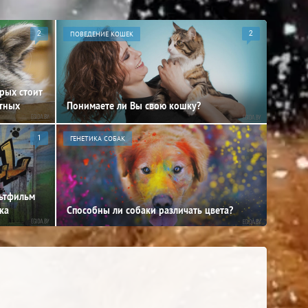
2
ПОВЕДЕНИЕ КОШЕК
2
орых стоит
отных
Понимаете ли Вы свою кошку?
1
ГЕНЕТИКА СОБАК
льтфильм
ка
Способны ли собаки различать цвета?