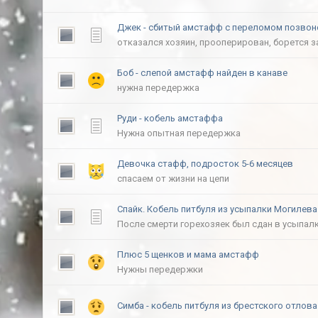
Джек - сбитый амстафф с переломом позвон
отказался хозяин, прооперирован, борется з
Боб - слепой амстафф найден в канаве
нужна передержка
Руди - кобель амстаффа
Нужна опытная передержка
Девочка стафф, подросток 5-6 месяцев
спасаем от жизни на цепи
Спайк. Кобель питбуля из усыпалки Могилева
После смерти горехозяек был сдан в усыпал
Плюс 5 щенков и мама амстафф
Нужны передержки
Симба - кобель питбуля из брестского отлова