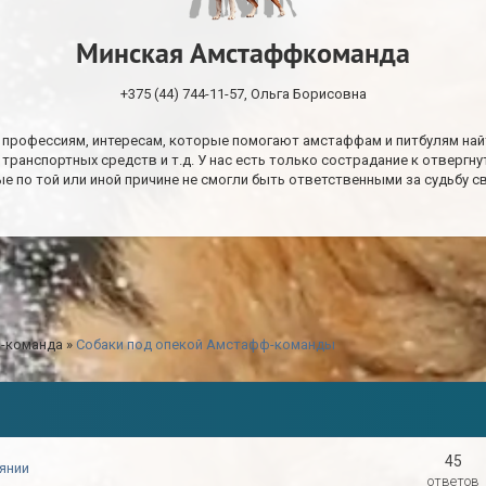
Минская Амстаффкоманда
+375 (44) 744-11-57, Ольга Борисовна
 профессиям, интересам, которые помогают амстаффам и питбулям найти 
т транспортных средств и т.д. У нас есть только сострадание к отвер
рые по той или иной причине не смогли быть ответственными за судьбу 
-команда
»
Собаки под опекой Амстафф-команды
45
оянии
ответов