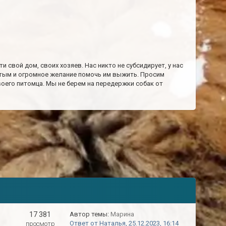
свой дом, своих хозяев. Нас никто не субсидирует, у нас
гнутым и огромное желание помочь им выжить. Просим
своего питомца. Мы не берем на передержки собак от
17 381
Автор темы:
Марина
Ответ от Наталья, 25.12.2023, 16:14
просмотр