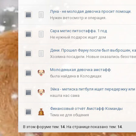
Луна - не молодая девочка просит помощи.
Нужен ветосмотр и операция.
Сара метис питостаффа. 1 год
Не нужный подарок ищет дом
Дени. Прошел Фауну после был выброшен, ка
Хозяина посадили. Новые оказались безотв
Молоденькая девочка амстафф
была найдена в Колодищах
Эйка - метиска питбуля ищет передержку или
нашла нас сама
Финансовый отчёт Амстафф Команды
Тема не для общения
В этом форуме тем:
14
. На странице показано тем:
14
.