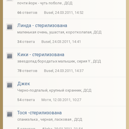
почти йорк - чуть поболе , ДСД
66
ответов
Busel, 24.03.2011, 14:52
Линда - стерилизована
маленькая очень, ушастая, коротколапая, ДСД
34
ответа
Busel, 24.03.2011, 14:41
Кики - стерилизована
звездопад бородатых малышек, серия Y , ДСД
78
ответов
Busel, 24.03.2011, 14:37
Джек
Черно-подпалый, крупный охранник, ДСД
54
ответа
Мотя, 12.03.2011, 10:27
Тося -стерилизована
спаниэлька , черная, ласковая , ДСД
5
ответов
Aliska, 29.01.2011, 21:54