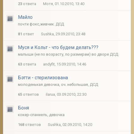
23
ответа
Мотя, 01.10.2010, 13:40
Майло
почти фокс,живчик. ДСД
81
ответ
Sushka, 29.09.2010, 23:48
Муся и Кольт - что будем делать???
малыши (не по возрасту, по размерам) во дворе ДСД
63
ответа
andyfit, 15.09.2010, 14:46
Бэтти - стерилизована
молоденькая девочка, оч. небольшая, ДСД
65
ответов
ilarua, 03.09.2010, 22:30
Боня
кокер-спаниель, девочка
168
ответов
Sushka, 02.09.2010, 14:20