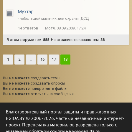
Мухтар
- небольшой мальчик для охраны, ДСД
14
ответов
Мотя, 08.09.2009, 17:24
В этом форуме тем:
888
. На странице показано тем:
38
.
1
2
…
16
17
18
Вы
не можете
создавать темы
Вы
не можете
создавать опросы
Вы
не можете
прикреплять файлы
Вы
не можете
отвечать на сообщения
Благотворительный портал защиты и прав животных
EGIDA.BY © 2006-2026. Частный независимый интернет-
проект. Перепечатка материалов разрешена только с
указанием обратной ссылки на www.egida.by