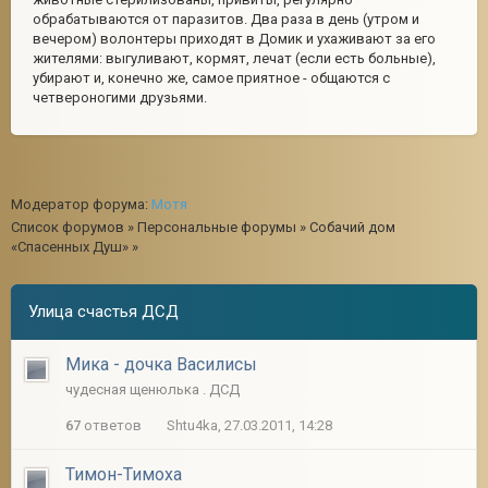
обрабатываются от паразитов. Два раза в день (утром и
вечером) волонтеры приходят в Домик и ухаживают за его
жителями: выгуливают, кормят, лечат (если есть больные),
убирают и, конечно же, самое приятное - общаются с
2
четвероногими друзьями.
Модератор форума:
Мотя
Список форумов
»
Персональные форумы
»
Собачий дом
«Спасенных Душ»
»
Улица счастья ДСД
Мика - дочка Василисы
чудесная щенюлька . ДСД
67
ответов
Shtu4ka, 27.03.2011, 14:28
Тимон-Тимоха