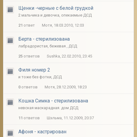
Щенки -черные с белой грудкой
2 мальчика и девочка, опекаемые ДСД
21
ответ
Мотя, 18.03.2010, 12:03
Берта - стерилизована
лабрадористая, бежевая , ДСД
25
ответов
Sushka, 22.02.2010, 23:45
Филя номер 2
и тоже без фотки, ДСД
0
ответов
Мотя, 28.12.2009, 18:23
Кошка Симка - стерилизована
невская маскарадная. дом ДСД
11
ответов
Шэльма, 11.12.2009, 20:37
Афоня - кастрирован