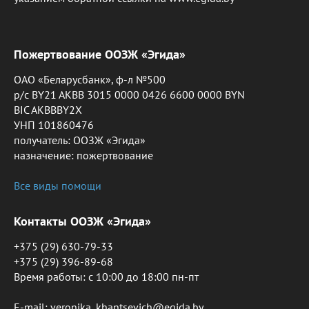
Пожертвование ООЗЖ «Эгида»
ОАО «Беларусбанк», ф-л №500
р/с BY21 AKBB 3015 0000 0426 6600 0000 BYN
BIC AKBBBY2X
УНП 101860476
получатель: ООЗЖ «Эгида»
назначение: пожертвование
Все виды помощи
Контакты ООЗЖ «Эгида»
+375 (29) 630-79-33
+375 (29) 396-89-68
Время работы: c 10:00 до 18:00 пн-пт
E-mail: veronika_khantsevich@egida.by