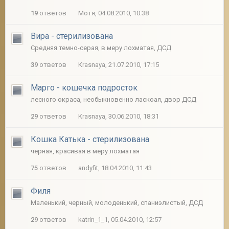
19
ответов
Мотя, 04.08.2010, 10:38
Вира - стерилизована
Средняя темно-серая, в меру лохматая, ДСД
39
ответов
Krasnaya, 21.07.2010, 17:15
Марго - кошечка подросток
лесного окраса, необыкновенно ласкоая, двор ДСД
29
ответов
Krasnaya, 30.06.2010, 18:31
Кошка Катька - стерилизована
черная, красивая в меру лохматая
75
ответов
andyfit, 18.04.2010, 11:43
Филя
Маленький, черный, молоденький, спаниэлистый, ДСД
29
ответов
katrin_1_1, 05.04.2010, 12:57