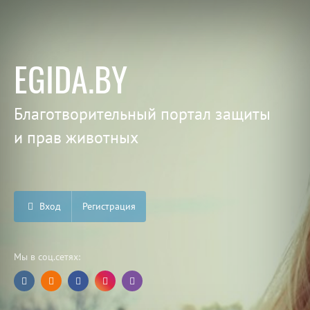
EGIDA.BY
Благотворительный портал защиты
и прав животных
Вход
Регистрация
Мы в соц.сетях: